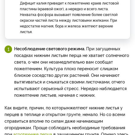
Дефицит калия приведет к пожелтению краев листовой
пластины (краевой ожог), а нередко и всего листа.
Нехватка фосфора вызывает появление более светлой
окраски частей листа между листовыми жилками. При
недостатке магния, бора и железа желтеют верхние
листья.
Несоблюдение светового режима.
При загущенных
посадках нижним листьям перца не хватает солнечного
света, о чем они незамедлительно вам сообщат
пожелтением. Культура плохо переносит слишком
близкое соседство других растений. Они начинают
вытягиваться и смыкаться своими листочками, отчего
испытывают серьезный стресс. Нередко наблюдается
пожелтение листьев, начиная с нижних.
Как видите, причин, по которым
желтеют нижние листья у
перцев в теплице и открытом грунте, немало. Но со всеми
справиться вполне по силам даже начинающим
огородникам. Проще соблюдать необходимые требования
при
агротехнике перца
в защищенном грунте. Однако здесь