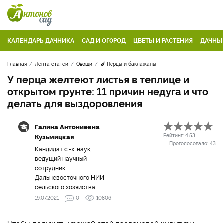
КАЛЕНДАРЬ ДАЧНИКА
САД И ОГОРОД
ЦВЕТЫ И РАСТЕНИЯ
ДАЧНЫ
Главная
Лента статей
Овощи
🍆 Перцы и баклажаны
У перца желтеют листья в теплице и
открытом грунте: 11 причин недуга и что
делать для выздоровления
Галина Антониевна
Кузьмицкая
Рейтинг:
4.53
Проголосовало:
43
Кандидат с.-х. наук,
ведущий научный
сотрудник
Дальневосточного НИИ
сельского хозяйства
19.07.2021
0
10806
Чтобы получить урожай этой пасленовой культуры,