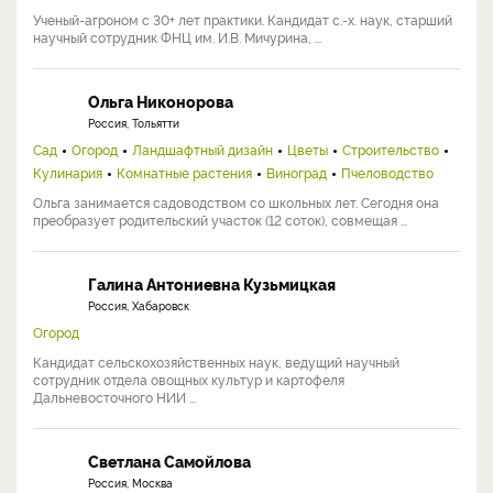
Ученый-агроном с 30+ лет практики. Кандидат с.-х. наук, старший
научный сотрудник ФНЦ им. И.В. Мичурина, ...
Ольга Никонорова
Россия, Тольятти
Сад
Огород
Ландшафтный дизайн
Цветы
Строительство
Кулинария
Комнатные растения
Виноград
Пчеловодство
Ольга занимается садоводством со школьных лет. Сегодня она
преобразует родительский участок (12 соток), совмещая ...
Галина Антониевна Кузьмицкая
Россия, Хабаровск
Огород
Кандидат сельскохозяйственных наук, ведущий научный
сотрудник отдела овощных культур и картофеля
Дальневосточного НИИ ...
Светлана Самойлова
Россия, Москва