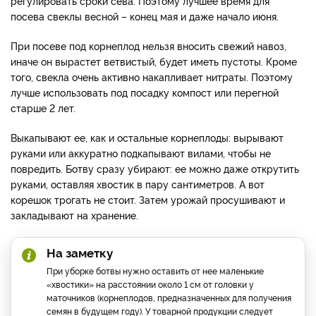
регулировать сроки сева. Поэтому лучшее время для
посева свеклы весной – конец мая и даже начало июня.
При посеве под корнеплод нельзя вносить свежий навоз,
иначе он вырастет ветвистый, будет иметь пустоты. Кроме
того, свекла очень активно накапливает нитраты. Поэтому
лучше использовать под посадку компост или перегной
старше 2 лет.
Выкапывают ее, как и остальные корнеплоды: вырывают
руками или аккуратно подкапывают вилами, чтобы не
повредить. Ботву сразу убирают: ее можно даже открутить
руками, оставляя хвостик в пару сантиметров. А вот
корешок трогать не стоит. Затем урожай просушивают и
закладывают на хранение.
На заметку
При уборке ботвы нужно оставить от нее маленькие
«хвостики» на расстоянии около 1 см от головки у
маточников (корнеплодов, предназначенных для получения
семян в будущем году). У товарной продукции следует