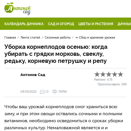
КАЛЕНДАРЬ ДАЧНИКА
САД И ОГОРОД
ЦВЕТЫ И РАСТЕНИЯ
ДАЧНЫ
Главная
Лента статей
Сезонные работы
🥕 Сбор и хранение урожая
Уборка корнеплодов осенью: когда
убирать с грядки морковь, свеклу,
редьку, корневую петрушку и репу
Антонов Сад
Рейтинг:
4.75
Проголосовало:
299
09.09.2022
0
74790
Чтобы ваш урожай корнеплодов смог храниться всю
зиму, и при этом овощи оствались сочными и полными
витаминов, необходимо осведомиться о сроках уборки
различных культур. Немаловажной является и и