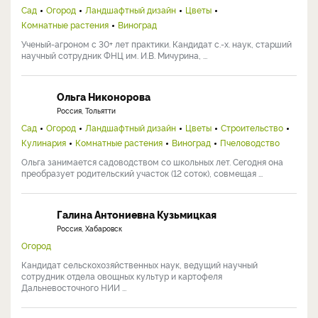
Сад
Огород
Ландшафтный дизайн
Цветы
Комнатные растения
Виноград
Ученый-агроном с 30+ лет практики. Кандидат с.-х. наук, старший
научный сотрудник ФНЦ им. И.В. Мичурина, ...
Ольга Никонорова
Россия, Тольятти
Сад
Огород
Ландшафтный дизайн
Цветы
Строительство
Кулинария
Комнатные растения
Виноград
Пчеловодство
Ольга занимается садоводством со школьных лет. Сегодня она
преобразует родительский участок (12 соток), совмещая ...
Галина Антониевна Кузьмицкая
Россия, Хабаровск
Огород
Кандидат сельскохозяйственных наук, ведущий научный
сотрудник отдела овощных культур и картофеля
Дальневосточного НИИ ...