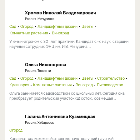
Хромов Николай Владимирович
Россия, Мичуринск
Сад
Огород
Ландшафтный дизайн
Цветы
Комнатные растения
Виноград
Ученый-агроном с 30+ лет практики. Кандидат с.-х. наук, старший
научный сотрудник ФНЦ им. И.В. Мичурина, ...
Ольга Никонорова
Россия, Тольятти
Сад
Огород
Ландшафтный дизайн
Цветы
Строительство
Кулинария
Комнатные растения
Виноград
Пчеловодство
Ольга занимается садоводством со школьных лет. Сегодня она
преобразует родительский участок (12 соток), совмещая ...
Галина Антониевна Кузьмицкая
Россия, Хабаровск
Огород
Кандидат сельскохозяйственных наук, ведущий научный