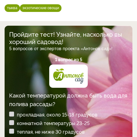
тыква
экзотические овощи
Пройдите тест! Узнайте, насколько вы
хороший садовод!
5 вопросов от экспертов проекта «Антонов сад»!
1 вопрос из 5
Какой температурой должна быть вода для
полива рассады?
прохладная, около 15-18 градусов
комнатной температуры 23-25
теплая, не ниже 30 градусов