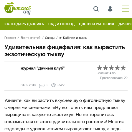
КАЛЕНДАРЬ ДАЧНИКА
САД И ОГОРОД
ЦВЕТЫ И РАСТЕНИЯ
ДАЧНЫ
Главная
Лента статей
Овощи
🌱 Кабачки и тыквы
Удивительная фицефалия: как вырастить
экзотическую тыкву
журнал "Дачный клуб"
Рейтинг:
4.86
Проголосовало:
22
01.09.2019
3
5522
Узнайте, как вырастить вкуснейшую фиголистную тыкву
с черными семенами. «Ну вот, опять нам предлагают
выращивать какую-то экзотику». Но не торопитесь
отказываться от этого удивительного растения! Многие
садоводы с удовольствием выращивают тыкву, а ведь