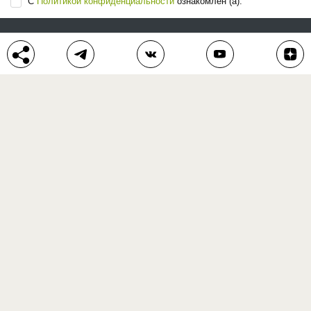
С
Политикой конфиденциальности
ознакомлен (а).
ЛЕНТА СТАТЕЙ
БЛОГ
ВОПРОС-ОТВЕТ
АВТОРЫ
КОНКУРСЫ
ПОДАРКИ
РЕЦЕПТЫ
ТОВАРЫ
ПОМОЩЬ
О ПРОЕКТЕ
КОНТАКТЫ
календарь дачника
сад и огород
цветы и растения
дачный дизайн
хозяйственные дела
полезные рецепты