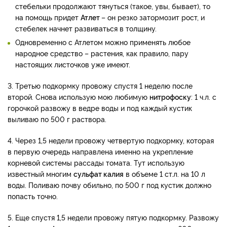
стебельки продолжают тянуться (такое, увы, бывает), то
на помощь придет
Атлет
– он резко затормозит рост, и
стебелек начнет развиваться в толщину.
Одновременно с Атлетом можно применять любое
народное средство – растения, как правило, пару
настоящих листочков уже имеют.
3. Третью подкормку провожу спустя 1 неделю после
второй. Снова использую мою любимую
нитрофоску
: 1 ч.л. с
горочкой развожу в ведре воды и под каждый кустик
выливаю по 500 г раствора.
4. Через 1,5 недели провожу четвертую подкормку, которая
в первую очередь направлена именно на укрепление
корневой системы рассады томата. Тут использую
известный многим
сульфат калия
в объеме 1 ст.л. на 10 л
воды. Поливаю почву обильно, по 500 г под кустик должно
попасть точно.
5. Еще спустя 1,5 недели провожу пятую подкормку. Развожу