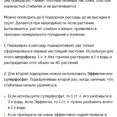
она прекрасно – имеет плотные зеленые листочки, толстый
коренастый стебелек и не вытягивается.
Можно проводить до 6 подкормок рассады до ее высадки в
грунт. Делается при неоходимости: если растение
вытягивается, растет слабым и вялым, проявляется
признако минерального голодания и болезни.
1. Первый
раз я рассаду подкармливаю, как только
сформировался первый настоящий листочек. Использую для
этого
нитрофоску
: 1 ч. л. без горочки растворяю в 1 л воды и
распределяю этот объем на 40 растений.
2. Для второй подкормки можно использовать
Эффектон
или
суперфосфат
. Подкармливаю второй раз, когда замечаю, что
стебельки начали удлиняться.
Если используете суперфосфат, то 1 ст. л. его разбавьте в
3 л воды, если Эффектон, то 1 ст. л. нужно разбавить всего
в 1 л воды.
Если препараты не очень эффективно подействовали и