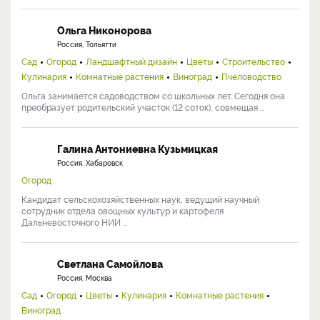
Ольга Никонорова
Россия, Тольятти
Сад
Огород
Ландшафтный дизайн
Цветы
Строительство
Кулинария
Комнатные растения
Виноград
Пчеловодство
Ольга занимается садоводством со школьных лет. Сегодня она
преобразует родительский участок (12 соток), совмещая ...
Галина Антониевна Кузьмицкая
Россия, Хабаровск
Огород
Кандидат сельскохозяйственных наук, ведущий научный
сотрудник отдела овощных культур и картофеля
Дальневосточного НИИ ...
Светлана Самойлова
Россия, Москва
Сад
Огород
Цветы
Кулинария
Комнатные растения
Виноград