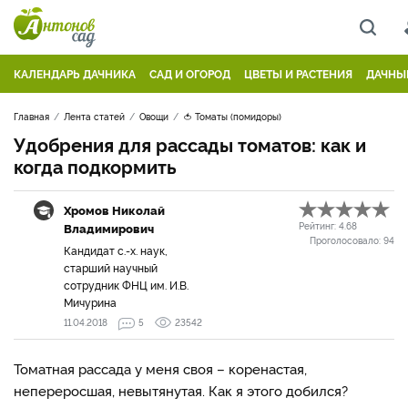
КАЛЕНДАРЬ ДАЧНИКА
САД И ОГОРОД
ЦВЕТЫ И РАСТЕНИЯ
ДАЧНЫ
Главная
Лента статей
Овощи
🍅 Томаты (помидоры)
Удобрения для рассады томатов: как и
когда подкормить
Хромов Николай
Владимирович
Рейтинг:
4.68
Проголосовало:
94
Кандидат с.-х. наук,
старший научный
сотрудник ФНЦ им. И.В.
Мичурина
11.04.2018
5
23542
Томатная рассада у меня своя – коренастая,
непереросшая, невытянутая. Как я этого добился?