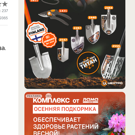
:
237
9365
а.
РЕКЛАМА