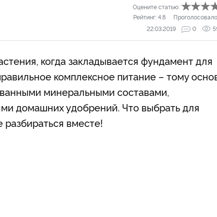
Оцените статью:
Рейтинг:
4.8
Проголосовало
22.03.2019
0
5
астения, когда закладывается фундамент для
правильное комплексное питание – тому основ
ованными минеральными составами,
ми домашних удобрений. Что выбрать для
е разбираться вместе!