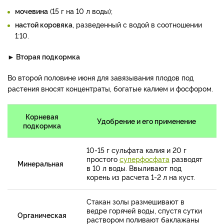
мочевина
(15 г на 10 л воды);
настой коровяка
, разведенный с водой в соотношении
1:10.
► Вторая подкормка
Во второй половине июня для завязывания плодов под
растения вносят концентраты, богатые калием и фосфором.
Корневая
Удобрение и его применение
подкормка
10-15 г сульфата калия и 20 г
простого
суперфосфата
разводят
Минеральная
в 10 л воды. Ввыливают под
корень из расчета 1-2 л на куст.
Стакан золы размешивают в
ведре горячей воды, спустя сутки
Органическая
раствором поливают баклажаны