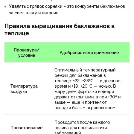
Удалять с грядок сорняки
– это конкуренты баклажанов
за свет, влагу и питание.
Правила выращивания баклажанов в
теплице
Процедура/
Удобрение и его применение
условие
Оптимальный температурный
режим для баклажанов в
теплице: +22...+28ºС — в дневное
Температура
время и +18...+20ºС — ночью. В
воздуха
жару днем форточки и двери
держат открытыми, а при +30º и
выше — еще и притеняют
посадки белым агроволокном.
Проводится после каждого
Проветривание
полива для профилактики
заболеваний.