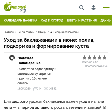
КАЛЕНДАРЬ ДАЧНИКА
САД И ОГОРОД
ЦВЕТЫ И РАСТЕНИЯ
ДАЧНЫ
Главная
Лента статей
Овощи
🍆 Перцы и баклажаны
Уход за баклажанами в июне: полив,
подкормка и формирование куста
Надежда
Пономаренко
Рейтинг:
4.62
Проголосовало:
42
Эксперт по садоводству и
цветоводству, агроном-
практик с 15-летним
опытом
18.05.2026
0
10592
Для щедрого урожая баклажанов важен уход в начале
лета — в период активного роста, цветения и завязей. В