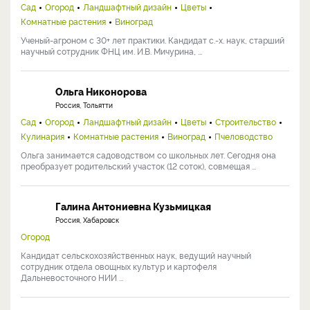
Сад
Огород
Ландшафтный дизайн
Цветы
Комнатные растения
Виноград
Ученый-агроном с 30+ лет практики. Кандидат с.-х. наук, старший
научный сотрудник ФНЦ им. И.В. Мичурина, ...
Ольга Никонорова
Россия, Тольятти
Сад
Огород
Ландшафтный дизайн
Цветы
Строительство
Кулинария
Комнатные растения
Виноград
Пчеловодство
Ольга занимается садоводством со школьных лет. Сегодня она
преобразует родительский участок (12 соток), совмещая ...
Галина Антониевна Кузьмицкая
Россия, Хабаровск
Огород
Кандидат сельскохозяйственных наук, ведущий научный
сотрудник отдела овощных культур и картофеля
Дальневосточного НИИ ...