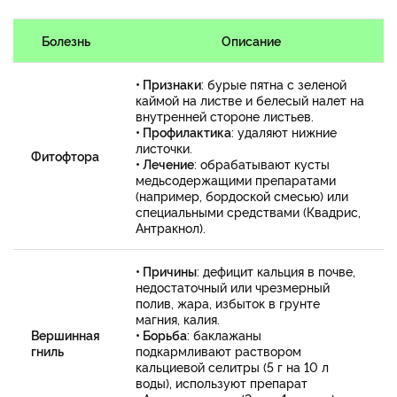
Болезнь
Описание
• Признаки
: бурые пятна с зеленой
каймой на листве и белесый налет на
внутренней стороне листьев.
• Профилактика
: удаляют нижние
листочки.
Фитофтора
•
Лечение
: обрабатывают кусты
медьсодержащими препаратами
(например, бордоской смесью) или
специальными средствами (Квадрис,
Антракнол).
• Причины
: дефицит кальция в почве,
недостаточный или чрезмерный
полив, жара, избыток в грунте
магния, калия.
Вершинная
• Борьба
: баклажаны
гниль
подкармливают раствором
кальциевой селитры (5 г на 10 л
воды), используют препарат