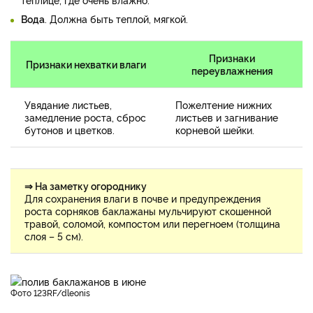
Вода
. Должна быть теплой, мягкой.
Признаки
Признаки нехватки влаги
переувлажнения
Увядание листьев,
Пожелтение нижних
замедление роста, сброс
листьев и загнивание
бутонов и цветков.
корневой шейки.
⇒ На заметку огороднику
Для сохранения влаги в почве и предупреждения
роста сорняков баклажаны мульчируют скошенной
травой, соломой, компостом или перегноем (толщина
слоя – 5 см).
фото 123RF/dleonis