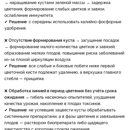
→ наращивание кустами зеленой массы → задержка
цветения, формирование слабых цветков и завязи,
ослабление иммунитета.
✔
Решение
: с середины использовать калийно-фосфорные
удобрения.
❌
Отсутствие формирования куста
→ загущение посадок
→ формирование малого количества цветков и завязей,
образование мелких плодов, повышение риска заболеваний
из-за плохой циркуляции воздуха.
✔
Решение
: все слабые и боковые побеги ниже первой
цветочной кисти подлежат удалению, а верхушка главного
стебля — прищипке.
❌
Обработка химией в период цветения без учёта срока
ожидания
→ гибель насекомых-опылителей, ухудшение
качества урожая, накопление в плодах токсинов.
✔​​​​​​​
Решение
: не успевшие зацвести кусты обрабатывать
системными препаратами, а в фазы цветения и завязывания
плодов — раствором биопрепарата либо щадящего
химсредства с коротким сроком ожидания.