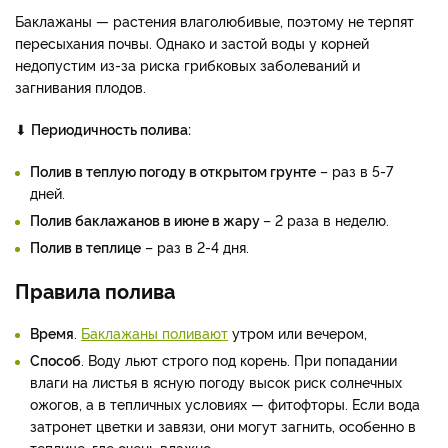
Баклажаны — растения влаголюбивые, поэтому не терпят
пересыхания почвы. Однако и застой воды у корней
недопустим из-за риска грибковых заболеваний и
загнивания плодов.
⬇
Периодичность полива:
Полив в теплую погоду в открытом грунте
– раз в 5-7
дней.
Полив баклажанов в июне в жару
– 2 раза в неделю.
Полив в теплице
– раз в 2-4 дня.
Правила полива
Время
.
Баклажаны поливают
утром или вечером,
Способ
. Воду льют строго под корень. При попадании
влаги на листья в ясную погоду высок риск солнечных
ожогов, а в тепличных условиях — фитофторы. Если вода
затронет цветки и завязи, они могут загнить, особенно в
теплице, где очень влажно.