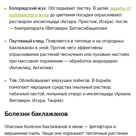
Колорадский жук
. Обгладывает листву. В целях
защиты от
колорадского жука
до цветения посадки опрыскивают
раствором инсектицида (Актара, Престиж, Искра), после
— биопрепарата (Фитоверм, Битоксибациллин).
Паутинный клещ.
Появляется в теплице и на огородных
баклажанах в зной. Против него эффективны
опрыскивания растений чесночным или луковым настоем,
при массовом поражении — обработка акарицидом
(Антиклещ, Актеллик).
Тля
. Облюбовывает верхушки побегов. В борьбе
помогают народные средства (мыльный раствор,
табачный настой, полынный отвар) и инсектициды (Аркана,
Фитоверм, Искра, Танрек).
Болезни баклажанов
Опасные болезни баклажанов в июне — фитофтора и
вершинная гниль. Чаще они поражают тепличные растения.