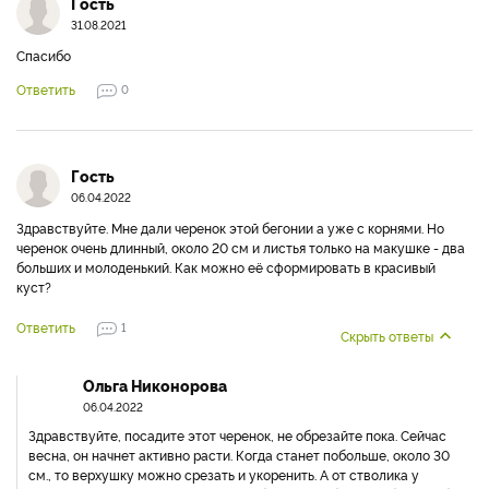
Гость
31.08.2021
Спасибо
Ответить
0
Гость
06.04.2022
Здравствуйте. Мне дали черенок этой бегонии а уже с корнями. Но
черенок очень длинный, около 20 см и листья только на макушке - два
больших и молоденький. Как можно её сформировать в красивый
куст?
Ответить
1
Скрыть ответы
Ольга Никонорова
06.04.2022
Здравствуйте, посадите этот черенок, не обрезайте пока. Сейчас
весна, он начнет активно расти. Когда станет побольше, около 30
см., то верхушку можно срезать и укоренить. А от стволика у