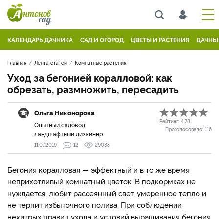
КАЛЕНДАРЬ ДАЧНИКА
САД И ОГОРОД
ЦВЕТЫ И РАСТЕНИЯ
ДАЧНЫ
Главная
Лента статей
Комнатные растения
Уход за бегонией коралловой: как
обрезать, размножить, пересадить
Ольга Никонорова
Рейтинг:
4.78
Опытный садовод,
Проголосовало:
116
ландшафтный дизайнер
11.07.2019
12
29038
Бегония коралловая — эффектный и в то же время
неприхотливый комнатный цветок. В подкормках не
нуждается, любит рассеянный свет, умеренное тепло и
не терпит избыточного полива. При соблюдении
нехитрых правил ухода и условий выращивания бегония