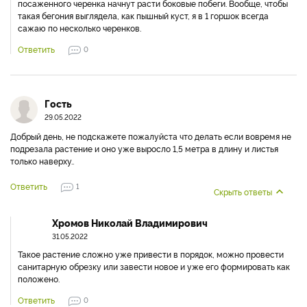
посаженного черенка начнут расти боковые побеги. Вообще, чтобы
такая бегония выглядела, как пышный куст, я в 1 горшок всегда
сажаю по несколько черенков.
Ответить
0
Гость
29.05.2022
Добрый день, не подскажете пожалуйста что делать если вовремя не
подрезала растение и оно уже выросло 1,5 метра в длину и листья
только наверху..
Ответить
1
Скрыть ответы
Хромов Николай Владимирович
31.05.2022
Такое растение сложно уже привести в порядок, можно провести
санитарную обрезку или завести новое и уже его формировать как
положено.
Ответить
0