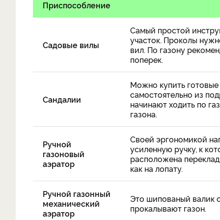
Приспособление
Самый простой инстру
участок. Проколы нужно
Садовые вилы
вил. По газону рекомен
поперек.
Можно купить готовые 
самостоятельно из под
Сандалии
начинают ходить по га
газона.
Своей эргономикой нап
Ручной
усиленную ручку, к ко
газоновый
расположена переклади
аэратор
как на лопату.
Ручной газонный
Это шипованый валик с
механический
прокалывают газон.
аэратор