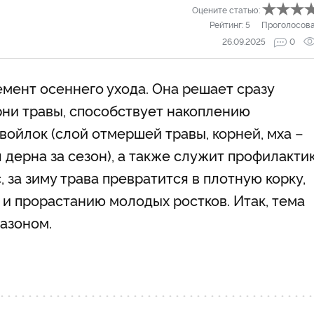
Оцените статью:
Рейтинг:
5
Проголосов
26.09.2025
0
емент осеннего ухода. Она решает сразу
рни травы, способствует накоплению
войлок (слой отмершей травы, корней, мха –
 дерна за сезон), а также служит профилакти
 за зиму трава превратится в плотную корку,
 и прорастанию молодых ростков. Итак, тема
газоном.