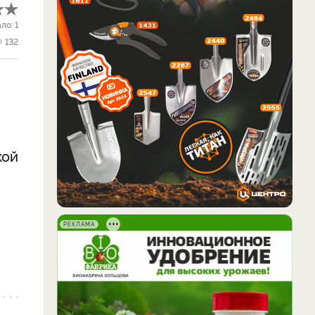
ало:
1
132
кой
РЕКЛАМА