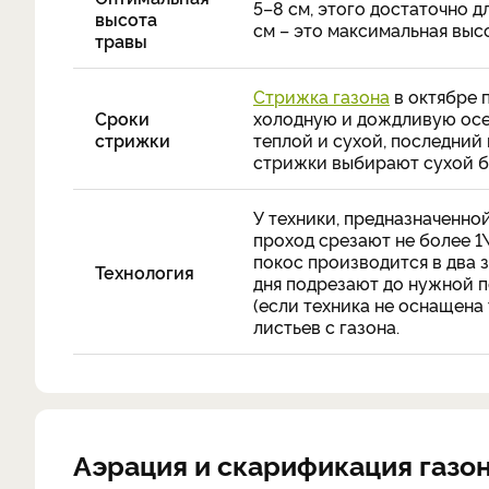
5–8 см, этого достаточно дл
высота
см – это максимальная выс
травы
Стрижка газона
в октябре 
Сроки
холодную и дождливую осен
стрижки
теплой и сухой, последний
стрижки выбирают сухой б
У техники, предназначенно
проход срезают не более 1
покос производится в два з
Технология
дня подрезают до нужной п
(если техника не оснащен
листьев с газона.
Аэрация и скарификация газо