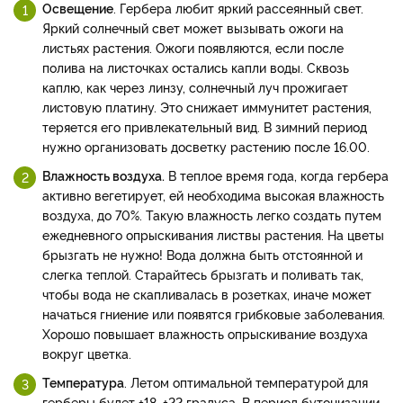
Освещение
. Гербера любит яркий рассеянный свет.
Яркий солнечный свет может вызывать ожоги на
листьях растения. Ожоги появляются, если после
полива на листочках остались капли воды. Сквозь
каплю, как через линзу, солнечный луч прожигает
листовую платину. Это снижает иммунитет растения,
теряется его привлекательный вид. В зимний период
нужно организовать досветку растению после 16.00.
Влажность воздуха.
В теплое время года, когда гербера
активно вегетирует, ей необходима высокая влажность
воздуха, до 70%. Такую влажность легко создать путем
ежедневного опрыскивания листвы растения. На цветы
брызгать не нужно! Вода должна быть отстоянной и
слегка теплой. Старайтесь брызгать и поливать так,
чтобы вода не скапливалась в розетках, иначе может
начаться гниение или появятся грибковые заболевания.
Хорошо повышает влажность опрыскивание воздуха
вокруг цветка.
Температура
. Летом оптимальной температурой для
герберы будет +18…+22 градуса. В период бутонизации