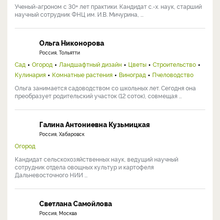
Ученый-агроном с 30+ лет практики. Кандидат с.-х. наук, старший
научный сотрудник ФНЦ им. И.В. Мичурина, ...
Ольга Никонорова
Россия, Тольятти
Сад
Огород
Ландшафтный дизайн
Цветы
Строительство
Кулинария
Комнатные растения
Виноград
Пчеловодство
Ольга занимается садоводством со школьных лет. Сегодня она
преобразует родительский участок (12 соток), совмещая ...
Галина Антониевна Кузьмицкая
Россия, Хабаровск
Огород
Кандидат сельскохозяйственных наук, ведущий научный
сотрудник отдела овощных культур и картофеля
Дальневосточного НИИ ...
Светлана Самойлова
Россия, Москва