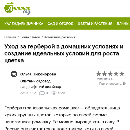
КАЛЕНДАРЬ ДАЧНИКА
САД И ОГОРОД
ЦВЕТЫ И РАСТЕНИЯ
ДАЧНЫ
Главная
Лента статей
Комнатные растения
Уход за герберой в домашних условиях и
создание идеальных условий для роста
цветка
Ольга Никонорова
Рейтинг:
4.42
Опытный садовод,
Проголосовало:
19
ландшафтный дизайнер
22.03.2022
0
4829
Гербера (трансваальская ромашка) — обладательница
ярких крупных цветов, которые по своей форме
напоминают ромашку. Ее можно выращивать в саду. В
России она считается однолетником, хотя на своей