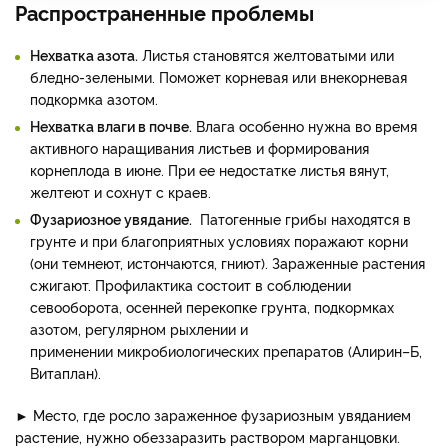
Распространенные проблемы
Нехватка азота.
Листья становятся желтоватыми или
бледно-зелеными. Поможет корневая или внекорневая
подкормка азотом.
Нехватка влаги в почве.
Влага особенно нужна во время
активного наращивания листьев и формирования
корнеплода в июне. При ее недостатке листья вянут,
желтеют и сохнут с краев.
Фузариозное увядание.
Патогенные грибы находятся в
грунте и при благоприятных условиях поражают корни
(они темнеют, истончаются, гниют). Зараженные растения
сжигают. Профилактика состоит в соблюдении
севооборота, осенней перекопке грунта, подкормках
азотом, регулярном рыхлении и
применении микробиологических препаратов (Алирин–Б,
Витаплан).
► Место, где росло зараженное фузариозным увяданием
растение, нужно обеззаразить раствором марганцовки.