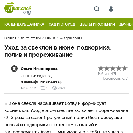
КАЛЕНДАРЬ ДАЧНИКА
САД И ОГОРОД
ЦВЕТЫ И РАСТЕНИЯ
ДАЧНЫ
Главная
Лента статей
Овощи
🥕 Корнеплоды
Уход за свеклой в июне: подкормка,
полив и прореживание
Ольга Никонорова
Рейтинг:
4.71
Опытный садовод,
Проголосовало:
14
ландшафтный дизайнер
13.05.2026
0
3674
В июне свекла наращивает ботву и формирует
корнеплод. Уход в этом месяце включает прореживание
(2–3 раза за сезон), регулярный полив (без пересушки
почвы) и подкормки с акцентом на калий и
микроэлементы (азот — минимально, чтобы не ушла в