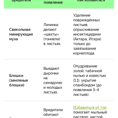
появления
Удаление
повреждённых
Личинки
листьев,
Свекольная
делают
опрыскивание
минирующая
«шахты»
инсектицидами
муха
(тоннели)
(Актара, Искра)
в листьях.
только до
завязывания
корнеплода.
Опудривание
Выедают
золой, табачной
дырочки
Блошки
пылью и известью
на
(земляные
(1:1), укрытие
семядолях
блошки)
спанбондом (до
и молодых
появления 3–4
листьях.
листьев).
Избавиться от тли
Вредители
помогает мыльный
обитают
раствор, настой