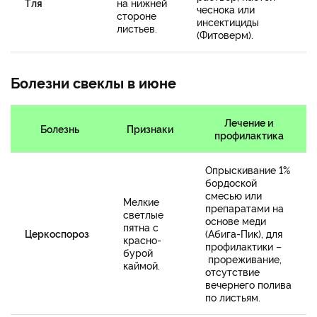
Тля
на нижней
чеснока или
стороне
инсектициды
листьев.
(Фитоверм).
Болезни свеклы в июне
Лечение и
Болезнь
Признаки
профилактика
Опрыскивание 1%
бордоской
смесью или
Мелкие
препаратами на
светлые
основе меди
пятна с
Церкоспороз
(Абига-Пик), для
красно-
профилактики –
бурой
прореживание,
каймой.
отсутствие
вечернего полива
по листьям.