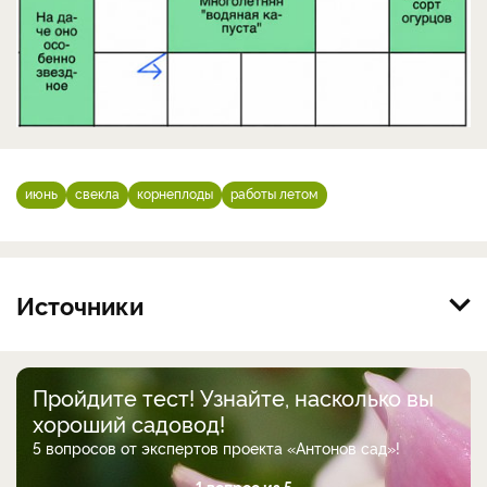
июнь
свекла
корнеплоды
работы летом
Источники
Пройдите тест! Узнайте, насколько вы
хороший садовод!
5 вопросов от экспертов проекта «Антонов сад»!
1 вопрос из 5