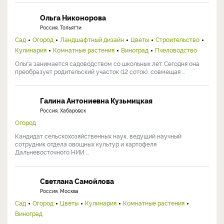
Ольга Никонорова
Россия, Тольятти
Сад
Огород
Ландшафтный дизайн
Цветы
Строительство
Кулинария
Комнатные растения
Виноград
Пчеловодство
Ольга занимается садоводством со школьных лет. Сегодня она
преобразует родительский участок (12 соток), совмещая ...
Галина Антониевна Кузьмицкая
Россия, Хабаровск
Огород
Кандидат сельскохозяйственных наук, ведущий научный
сотрудник отдела овощных культур и картофеля
Дальневосточного НИИ ...
Светлана Самойлова
Россия, Москва
Сад
Огород
Цветы
Кулинария
Комнатные растения
Виноград