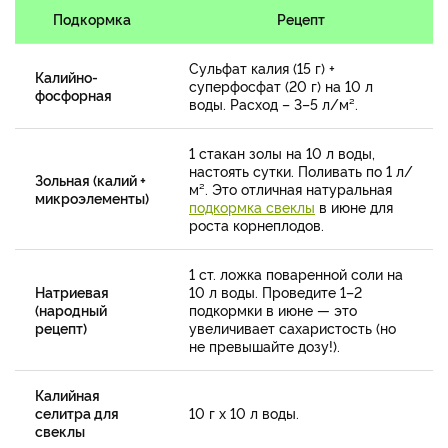
Подкормка
Рецепт
Сульфат калия (15 г) +
Калийно-
суперфосфат (20 г) на 10 л
фосфорная
воды. Расход – 3–5 л/м².
1 стакан золы на 10 л воды,
настоять сутки. Поливать по 1 л/
Зольная (калий +
м². Это отличная натуральная
микроэлементы)
подкормка свеклы
в июне для
роста корнеплодов.
1 ст. ложка поваренной соли на
Натриевая
10 л воды. Проведите 1–2
(народный
подкормки в июне — это
рецепт)
увеличивает сахаристость (но
не превышайте дозу!).
Калийная
селитра для
10 г х 10 л воды.
свеклы