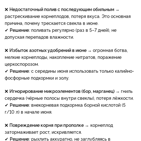
❌
Недостаточный полив с последующим обильным
→
растрескивание корнеплодов, потеря вкуса. Это основная
причина, почему трескается свекла в июне.
✔
Решение
:
поливать регулярно (раз в 5–7 дней), не
допуская перепадов влажности.
❌
Избыток азотных удобрений в июне →
огромная ботва,
мелкие корнеплоды, накопление нитратов, поражение
церкоспорозом.
✔
Решение
:
с середины июня использовать только калийно-
фосфорные подкормки и золу.
❌
Игнорирование микроэлементов (бор, марганец) →
гниль
сердечка (чёрные полосы внутри свеклы), потеря лёжкости.
✔
Решение
:
внекорневая подкормка борной кислотой (5
г/10 л) в начале июня.
❌
Повреждение корня при прополке →
корнеплод
затормаживает рост, искривляется.
✔
Решение
:
рыхлить аккуратно, не заглубляясь в