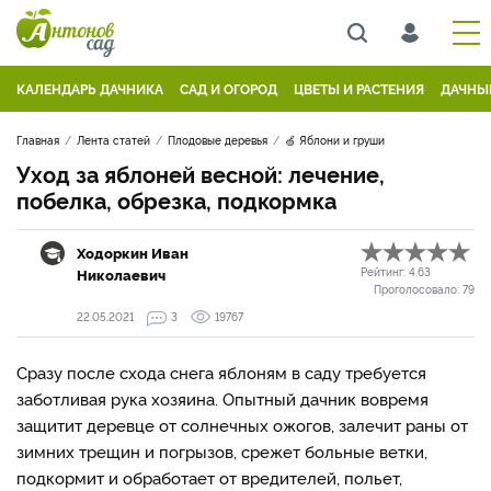
КАЛЕНДАРЬ ДАЧНИКА
САД И ОГОРОД
ЦВЕТЫ И РАСТЕНИЯ
ДАЧНЫ
Главная
Лента статей
Плодовые деревья
🍏 Яблони и груши
Уход за яблоней весной: лечение,
побелка, обрезка, подкормка
Ходоркин Иван
Николаевич
Рейтинг:
4.63
Проголосовало:
79
22.05.2021
3
19767
Сразу после схода снега яблоням в саду требуется
заботливая рука хозяина. Опытный дачник вовремя
защитит деревце от солнечных ожогов, залечит раны от
зимних трещин и погрызов, срежет больные ветки,
подкормит и обработает от вредителей, польет,