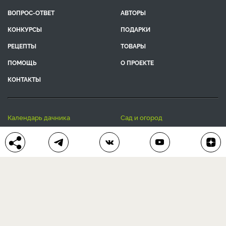
ВОПРОС-ОТВЕТ
АВТОРЫ
КОНКУРСЫ
ПОДАРКИ
РЕЦЕПТЫ
ТОВАРЫ
ПОМОЩЬ
О ПРОЕКТЕ
КОНТАКТЫ
календарь дачника
сад и огород
цветы и растения
дачный дизайн
хозяйственные дела
полезные рецепты
® Антонов сад 2015-2026
Политика конфиденциальности
Пользовательское соглашение