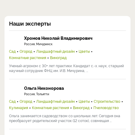
Наши эксперты
Хромов Николай Владимирович
Россия, Мичуринск
Сад
Огород
Ландшафтный дизайн
Цветы
Комнатные растения
Виноград
Ученый-агроном с 30+ лет практики. Кандидат с.-х. наук, старший
научный сотрудник ФНЦ им. И.В. Мичурина, ...
Ольга Никонорова
Россия, Тольятти
Сад
Огород
Ландшафтный дизайн
Цветы
Строительство
Кулинария
Комнатные растения
Виноград
Пчеловодство
Ольга занимается садоводством со школьных лет. Сегодня она
преобразует родительский участок (12 соток), совмещая ...