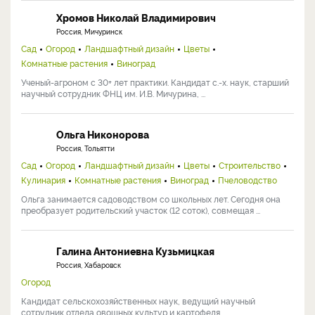
Хромов Николай Владимирович
Россия, Мичуринск
Сад
Огород
Ландшафтный дизайн
Цветы
Комнатные растения
Виноград
Ученый-агроном с 30+ лет практики. Кандидат с.-х. наук, старший
научный сотрудник ФНЦ им. И.В. Мичурина, ...
Ольга Никонорова
Россия, Тольятти
Сад
Огород
Ландшафтный дизайн
Цветы
Строительство
Кулинария
Комнатные растения
Виноград
Пчеловодство
Ольга занимается садоводством со школьных лет. Сегодня она
преобразует родительский участок (12 соток), совмещая ...
Галина Антониевна Кузьмицкая
Россия, Хабаровск
Огород
Кандидат сельскохозяйственных наук, ведущий научный
сотрудник отдела овощных культур и картофеля