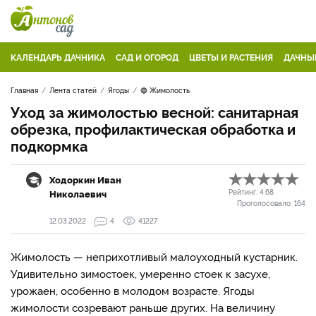
КАЛЕНДАРЬ ДАЧНИКА
САД И ОГОРОД
ЦВЕТЫ И РАСТЕНИЯ
ДАЧНЫ
Главная
Лента статей
Ягоды
🔵 Жимолость
Уход за жимолостью весной: санитарная
обрезка, профилактическая обработка и
подкормка
Ходоркин Иван
Николаевич
Рейтинг:
4.68
Проголосовало:
164
12.03.2022
4
41227
Жимолость — неприхотливый малоуходный кустарник.
Удивительно зимостоек, умеренно стоек к засухе,
урожаен, особенно в молодом возрасте. Ягоды
жимолости созревают раньше других. На величину