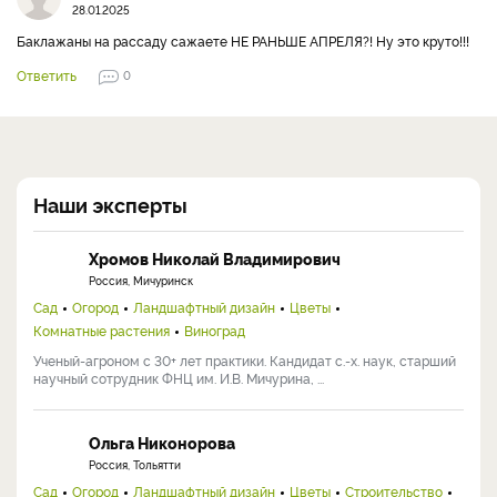
28.01.2025
Баклажаны на рассаду сажаете НЕ РАНЬШЕ АПРЕЛЯ?! Ну это круто!!!
Ответить
0
Наши эксперты
Хромов Николай Владимирович
Россия, Мичуринск
Сад
Огород
Ландшафтный дизайн
Цветы
Комнатные растения
Виноград
Ученый-агроном с 30+ лет практики. Кандидат с.-х. наук, старший
научный сотрудник ФНЦ им. И.В. Мичурина, ...
Ольга Никонорова
Россия, Тольятти
Сад
Огород
Ландшафтный дизайн
Цветы
Строительство