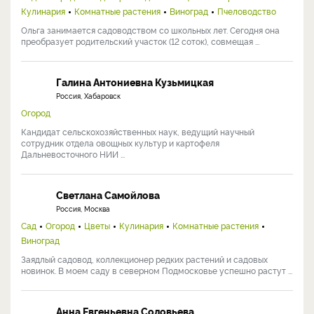
Кулинария
Комнатные растения
Виноград
Пчеловодство
Ольга занимается садоводством со школьных лет. Сегодня она
преобразует родительский участок (12 соток), совмещая ...
Галина Антониевна Кузьмицкая
Россия, Хабаровск
Огород
Кандидат сельскохозяйственных наук, ведущий научный
сотрудник отдела овощных культур и картофеля
Дальневосточного НИИ ...
Светлана Самойлова
Россия, Москва
Сад
Огород
Цветы
Кулинария
Комнатные растения
Виноград
Заядлый садовод, коллекционер редких растений и садовых
новинок. В моем саду в северном Подмосковье успешно растут ...
Анна Евгеньевна Соловьева