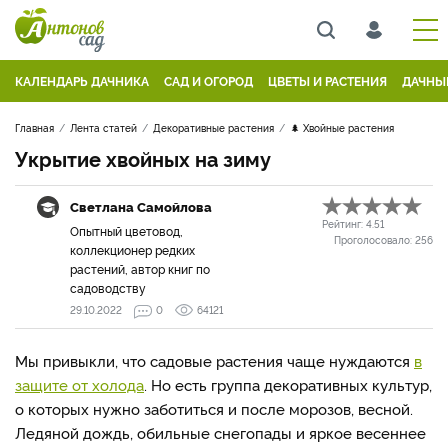
КАЛЕНДАРЬ ДАЧНИКА
САД И ОГОРОД
ЦВЕТЫ И РАСТЕНИЯ
ДАЧНЫ
Главная
Лента статей
Декоративные растения
🌲 Хвойные растения
Укрытие хвойных на зиму
Светлана Самойлова
Рейтинг:
4.51
Опытный цветовод,
Проголосовало:
256
коллекционер редких
растений, автор книг по
садоводству
29.10.2022
0
64121
Мы привыкли, что садовые растения чаще нуждаются
в
защите от холода
. Но есть группа декоративных культур,
о которых нужно заботиться и после морозов, весной.
Ледяной дождь, обильные снегопады и яркое весеннее