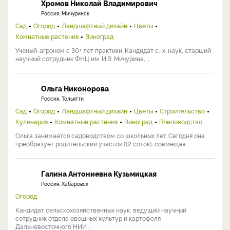
Хромов Николай Владимирович
Россия, Мичуринск
Сад
Огород
Ландшафтный дизайн
Цветы
Комнатные растения
Виноград
Ученый-агроном с 30+ лет практики. Кандидат с.-х. наук, старший
научный сотрудник ФНЦ им. И.В. Мичурина, ...
Ольга Никонорова
Россия, Тольятти
Сад
Огород
Ландшафтный дизайн
Цветы
Строительство
Кулинария
Комнатные растения
Виноград
Пчеловодство
Ольга занимается садоводством со школьных лет. Сегодня она
преобразует родительский участок (12 соток), совмещая ...
Галина Антониевна Кузьмицкая
Россия, Хабаровск
Огород
Кандидат сельскохозяйственных наук, ведущий научный
сотрудник отдела овощных культур и картофеля
Дальневосточного НИИ ...