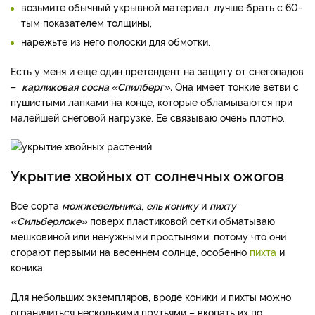
возьмите обычный укрывной материал, лучше брать с 60-
тым показателем толщины,
нарежьте из него полоски для обмотки.
Есть у меня и еще один претендент на защиту от снегопадов
–
карликовая сосна «Спилберг».
Она имеет тонкие ветви с
пушистыми лапками на конце, которые обламываются при
малейшей снеговой нагрузке. Ее связываю очень плотно.
Укрытие хвойных от солнечных ожогов
Все сорта
можжевельника
,
ель конику
и
пихту
«Сильберлоке»
поверх пластиковой сетки обматываю
мешковиной или ненужными простынями, потому что они
сгорают первыми на весеннем солнце, особенно
пихта
и
коника.
Для небольших экземпляров, вроде коники и пихты можно
ограничиться несколькими прутьями – вкопать их по