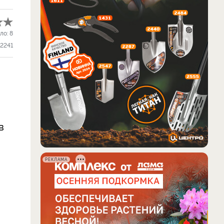
ло:
8
2241
в
РЕКЛАМА