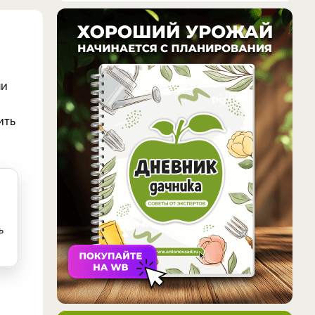
ми
ить
ь