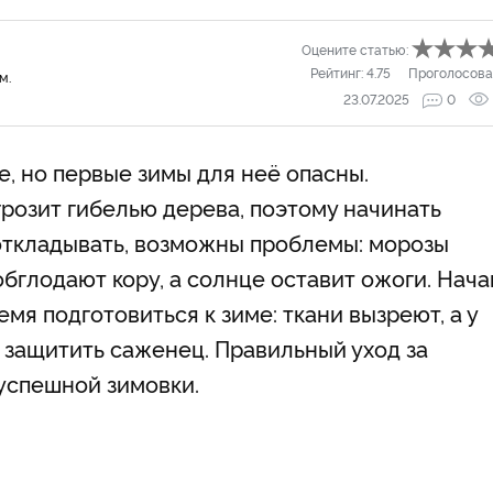
Оцените статью:
Рейтинг:
4.75
Проголосова
м.
23.07.2025
0
, но первые зимы для неё опасны.
розит гибелью дерева, поэтому начинать
 откладывать, возможны проблемы: морозы
обглодают кору, а солнце оставит ожоги. Нача
емя подготовиться к зиме: ткани вызреют, а у
защитить саженец. Правильный уход за
 успешной зимовки.