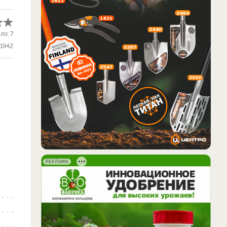
ло:
7
1942
РЕКЛАМА