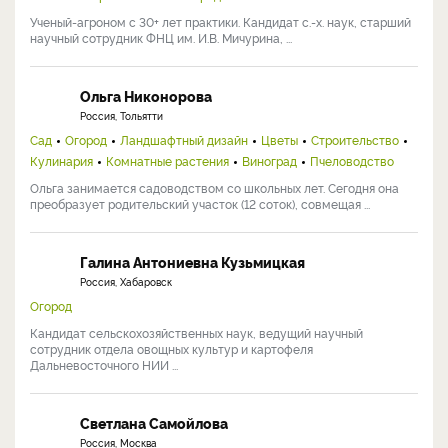
Ученый-агроном с 30+ лет практики. Кандидат с.-х. наук, старший
научный сотрудник ФНЦ им. И.В. Мичурина, ...
Ольга Никонорова
Россия, Тольятти
Сад
Огород
Ландшафтный дизайн
Цветы
Строительство
Кулинария
Комнатные растения
Виноград
Пчеловодство
Ольга занимается садоводством со школьных лет. Сегодня она
преобразует родительский участок (12 соток), совмещая ...
Галина Антониевна Кузьмицкая
Россия, Хабаровск
Огород
Кандидат сельскохозяйственных наук, ведущий научный
сотрудник отдела овощных культур и картофеля
Дальневосточного НИИ ...
Светлана Самойлова
Россия, Москва