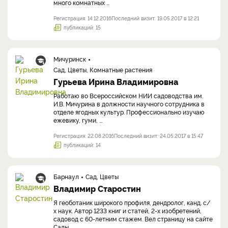
много комнатных ...
Регистрация: 14.12.2016
Последний визит: 19.05.2017 в 12:21
публикаций: 15
Мичуринск
Сад, Цветы, Комнатные растения
Гурьева Ирина Владимировна
Работаю во Всероссийском НИИ садоводства им.
И.В. Мичурина в должности научного сотрудника в
отделе ягодных культур. Профессионально изучаю
ежевику, гуми, ...
Регистрация: 22.08.2016
Последний визит: 24.05.2017 в 15:47
публикаций: 14
Барнаул
Сад, Цветы
Владимир Старостин
Я геоботаник широкого профиля, дендролог, канд. с/
х наук. Автор 1233 книг и статей, 2-х изобретений,
садовод с 60-летним стажем. Вел страницу на сайте
Сады ...