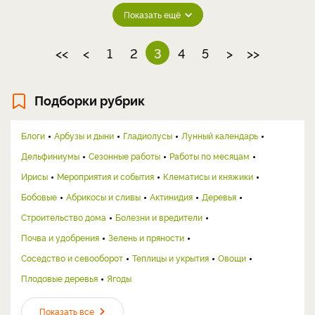
Показать ещё
<<
<
1
2
3
4
5
>
>>
Подборки рубрик
Блоги
Арбузы и дыни
Гладиолусы
Лунный календарь
Дельфиниумы
Сезонные работы
Работы по месяцам
Ирисы
Мероприятия и события
Клематисы и княжики
Бобовые
Абрикосы и сливы
Актинидия
Деревья
Строительство дома
Болезни и вредители
Почва и удобрения
Зелень и пряности
Соседство и севооборот
Теплицы и укрытия
Овощи
Плодовые деревья
Ягоды
Показать все