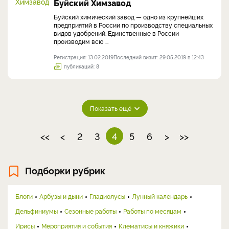
Буйский Химзавод
Буйский химический завод — одно из крупнейших
предприятий в России по производству специальных
видов удобрений. Единственные в России
производим всю ...
Регистрация: 13.02.2019
Последний визит: 29.05.2019 в 12:43
публикаций: 8
Показать ещё
<<
<
2
3
4
5
6
>
>>
Подборки рубрик
Блоги
Арбузы и дыни
Гладиолусы
Лунный календарь
Дельфиниумы
Сезонные работы
Работы по месяцам
Ирисы
Мероприятия и события
Клематисы и княжики