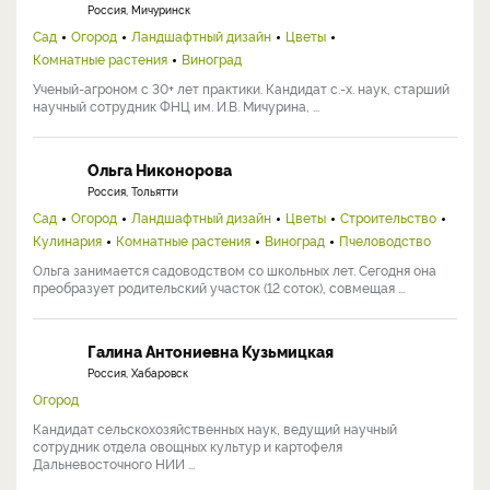
Россия, Мичуринск
Сад
Огород
Ландшафтный дизайн
Цветы
Комнатные растения
Виноград
Ученый-агроном с 30+ лет практики. Кандидат с.-х. наук, старший
научный сотрудник ФНЦ им. И.В. Мичурина, ...
Ольга Никонорова
Россия, Тольятти
Сад
Огород
Ландшафтный дизайн
Цветы
Строительство
Кулинария
Комнатные растения
Виноград
Пчеловодство
Ольга занимается садоводством со школьных лет. Сегодня она
преобразует родительский участок (12 соток), совмещая ...
Галина Антониевна Кузьмицкая
Россия, Хабаровск
Огород
Кандидат сельскохозяйственных наук, ведущий научный
сотрудник отдела овощных культур и картофеля
Дальневосточного НИИ ...