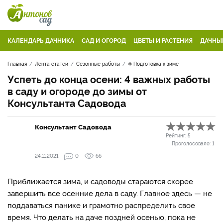
КАЛЕНДАРЬ ДАЧНИКА
САД И ОГОРОД
ЦВЕТЫ И РАСТЕНИЯ
ДАЧНЫ
Главная
Лента статей
Сезонные работы
❄ Подготовка к зиме
Успеть до конца осени: 4 важных работы
в саду и огороде до зимы от
Консультанта Садовода
Консультант Садовода
Рейтинг:
5
Проголосовало:
1
24.11.2021
0
66
Приближается зима, и садоводы стараются скорее
завершить все осенние дела в саду. Главное здесь — не
поддаваться панике и грамотно распределить свое
время. Что делать на даче поздней осенью, пока не