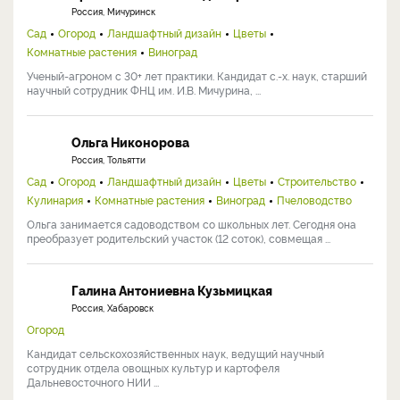
Россия, Мичуринск
Сад
Огород
Ландшафтный дизайн
Цветы
Комнатные растения
Виноград
Ученый-агроном с 30+ лет практики. Кандидат с.-х. наук, старший
научный сотрудник ФНЦ им. И.В. Мичурина, ...
Ольга Никонорова
Россия, Тольятти
Сад
Огород
Ландшафтный дизайн
Цветы
Строительство
Кулинария
Комнатные растения
Виноград
Пчеловодство
Ольга занимается садоводством со школьных лет. Сегодня она
преобразует родительский участок (12 соток), совмещая ...
Галина Антониевна Кузьмицкая
Россия, Хабаровск
Огород
Кандидат сельскохозяйственных наук, ведущий научный
сотрудник отдела овощных культур и картофеля
Дальневосточного НИИ ...