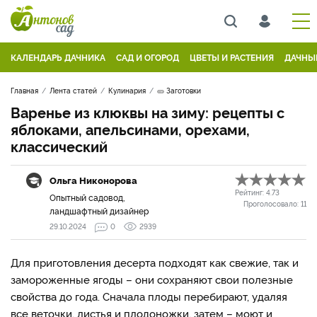
КАЛЕНДАРЬ ДАЧНИКА
САД И ОГОРОД
ЦВЕТЫ И РАСТЕНИЯ
ДАЧНЫ
Главная
Лента статей
Кулинария
🥒 Заготовки
Варенье из клюквы на зиму: рецепты с
яблоками, апельсинами, орехами,
классический
Ольга Никонорова
Рейтинг:
4.73
Опытный садовод,
Проголосовало:
11
ландшафтный дизайнер
29.10.2024
0
2939
Для приготовления десерта подходят как свежие, так и
замороженные ягоды – они сохраняют свои полезные
свойства до года. Сначала плоды перебирают, удаляя
все веточки, листья и плодоножки, затем – моют и