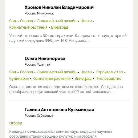
Хромов Николай Владимирович
Россия, Мичуринск
Сад
Огород
Ландшафтный дизайн
Цветы
Комнатные растения
Виноград
Ученый-агроном с 30+ лет практики. Кандидат с.-х. наук, старший
научный сотрудник ФНЦ им. И.В. Мичурина, ...
Ольга Никонорова
Россия, Тольятти
Сад
Огород
Ландшафтный дизайн
Цветы
Строительство
Кулинария
Комнатные растения
Виноград
Пчеловодство
Ольга занимается садоводством со школьных лет. Сегодня она
преобразует родительский участок (12 соток), совмещая ...
Галина Антониевна Кузьмицкая
Россия, Хабаровск
Огород
Кандидат сельскохозяйственных наук, ведущий научный
сотрудник отдела овощных культур и картофеля