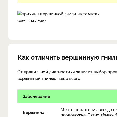
фото 123RF/levnat
Как отличить вершинную гниль
От правильной диагностики зависит выбор препа
вершинной гнилью чаще всего.
Заболевание
Место поражения всегда од
Вершинная
плодоножке. Пятно тёмно-бу