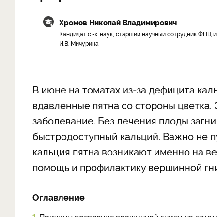
Хромов Николай Владимирович
Кандидат с.-х. наук, старший научный сотрудник ФНЦ и
И.В. Мичурина
В июне на томатах из-за дефицита ка
вдавленные пятна со стороны цветка. 
заболевание. Без лечения плоды загни
быстродоступный кальций. Важно не п
кальция пятна возникают именно на в
помощь и профилактику вершинной гни
Оглавление
1.
Причины появления вершинной гнили на поми