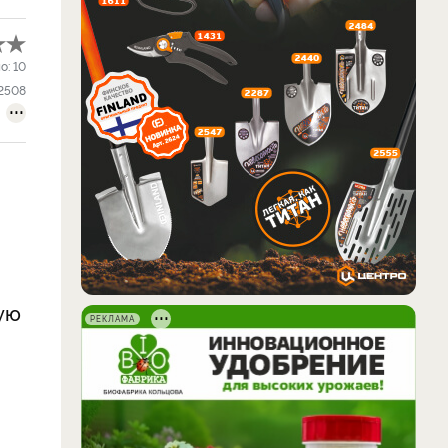
о:
10
2508
ую
РЕКЛАМА