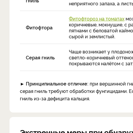
гниль
неприятного запаха, а лис
Фитофтороз на томатах
мож
коричневые, мокнущие, с 
Фитофтора
пятнами с беловатой каймо
сырой и землистый.
Чаще возникает у плодонож
Серая гниль
светло-коричневый оттенок
покрываются налётом с зат
► Принципиальное отличие:
при вершинной гни
серая гниль требуют обработки фунгицидами. Ес
гниль из-за дефицита кальция.
Экстренные меры при обнару