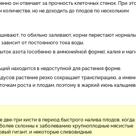
енно он отвечает за прочность клеточных стенок. При эт
 количестве, но не доходить до плодов по нескольким
ушивают, то обильно заливают, корни перестают нормаль
 зависит от постоянного тока воды.
ыток азота (особенно в аммонийной форме), калия и маг
льций находится в недоступной для растения форме.
дусов растение резко сокращает транспирацию, а имен
точкам роста и плодам, поэтому в жаркий июнь кальцие
 две-три кисти в период быстрого налива плодов, когда
аиболее склонны к заболеванию крупноплодные мясистые
зовый гигант, и некоторые сливовидные.