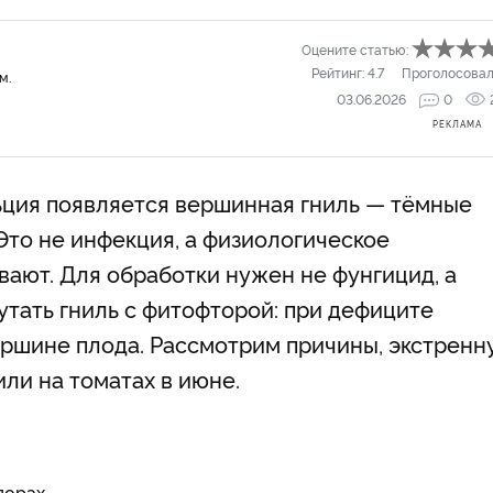
Оцените статью:
Рейтинг:
4.7
Проголосовал
м.
03.06.2026
0
РЕКЛАМА
льция появляется вершинная гниль — тёмные
Это не инфекция, а физиологическое
вают. Для обработки нужен не фунгицид, а
утать гниль с фитофторой: при дефиците
ершине плода. Рассмотрим причины, экстренн
ли на томатах в июне.
дорах