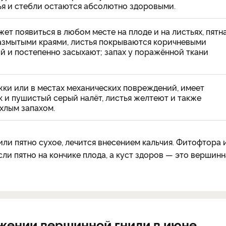
тья и стебли остаются абсолютно здоровыми.
ет появиться в любом месте на плоде и на листьях, пятн
размытыми краями, листья покрываются коричневыми
й и постепенно засыхают; запах у поражённой ткани
ки или в местах механических повреждений, имеет
 и пушистый серый налёт, листья желтеют и также
хлым запахом.
ли пятно сухое, лечится внесением кальчия. Фитофтора 
ли пятно на кончике плода, а куст здоров — это вершинн
жении вершинной гнили в июне