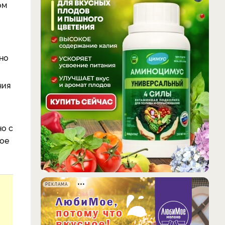
ом
но
ния
но с
вое
РЕКЛАМА