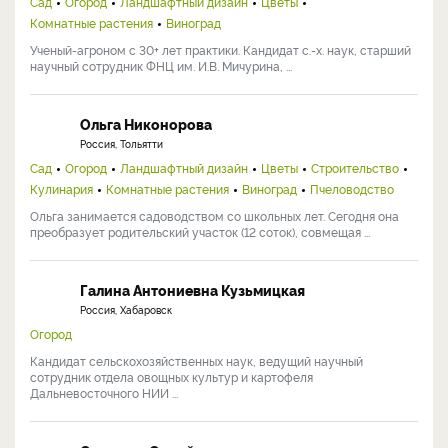
Сад
Огород
Ландшафтный дизайн
Цветы
Комнатные растения
Виноград
Ученый-агроном с 30+ лет практики. Кандидат с.-х. наук, старший
научный сотрудник ФНЦ им. И.В. Мичурина, ...
Ольга Никонорова
Россия, Тольятти
Сад
Огород
Ландшафтный дизайн
Цветы
Строительство
Кулинария
Комнатные растения
Виноград
Пчеловодство
Ольга занимается садоводством со школьных лет. Сегодня она
преобразует родительский участок (12 соток), совмещая ...
Галина Антониевна Кузьмицкая
Россия, Хабаровск
Огород
Кандидат сельскохозяйственных наук, ведущий научный
сотрудник отдела овощных культур и картофеля
Дальневосточного НИИ ...