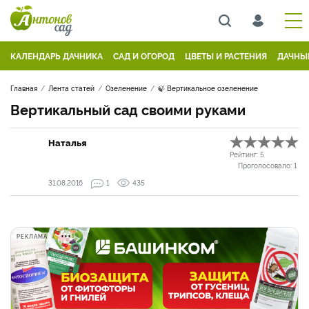
КАЛЕНДАРЬ ДАЧНИКА
САД И ОГОРОД
ЦВЕТЫ И РАСТЕНИЯ
ДАЧНЫ
Главная
Лента статей
Озеленение
🍃 Вертикальное озеленение
Вертикальный сад своими руками
Наталья
Рейтинг:
5
Проголосовало:
1
31.08.2016
1
435
РЕКЛАМА