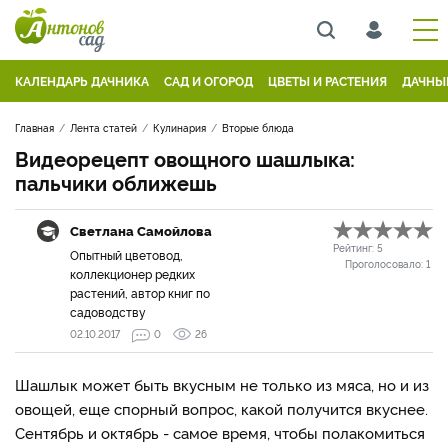
КАЛЕНДАРЬ ДАЧНИКА
САД И ОГОРОД
ЦВЕТЫ И РАСТЕНИЯ
ДАЧНЫ
Главная
Лента статей
Кулинария
Вторые блюда
Видеорецепт овощного шашлыка:
пальчики оближешь
Светлана Самойлова
Рейтинг:
5
Опытный цветовод,
Проголосовало:
1
коллекционер редких
растений, автор книг по
садоводству
02.10.2017
0
26
Шашлык может быть вкусным не только из мяса, но и из
овощей, еще спорный вопрос, какой получится вкуснее.
Сентябрь и октябрь - самое время, чтобы полакомиться