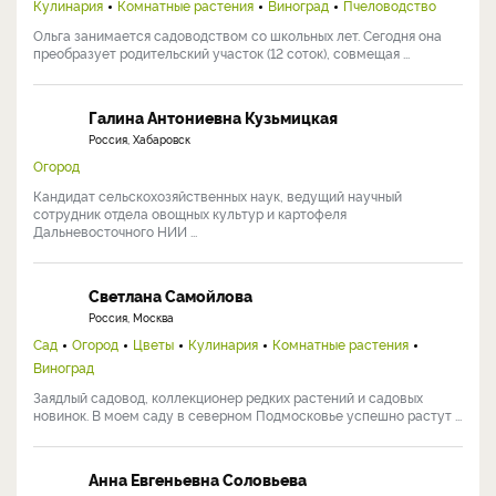
Кулинария
Комнатные растения
Виноград
Пчеловодство
Ольга занимается садоводством со школьных лет. Сегодня она
преобразует родительский участок (12 соток), совмещая ...
Галина Антониевна Кузьмицкая
Россия, Хабаровск
Огород
Кандидат сельскохозяйственных наук, ведущий научный
сотрудник отдела овощных культур и картофеля
Дальневосточного НИИ ...
Светлана Самойлова
Россия, Москва
Сад
Огород
Цветы
Кулинария
Комнатные растения
Виноград
Заядлый садовод, коллекционер редких растений и садовых
новинок. В моем саду в северном Подмосковье успешно растут ...
Анна Евгеньевна Соловьева