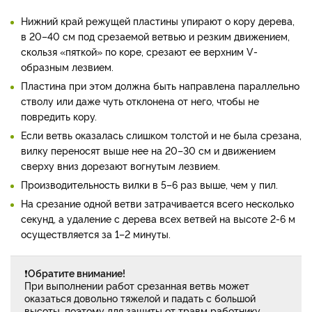
Нижний край режущей пластины упирают о кору дерева,
в 20–40 см под срезаемой ветвью и резким движением,
скользя «пяткой» по коре, срезают ее верхним V-
образным лезвием.
Пластина при этом должна быть направлена параллельно
стволу или даже чуть отклонена от него, чтобы не
повредить кору.
Если ветвь оказалась слишком толстой и не была срезана,
вилку переносят выше нее на 20–30 см и движением
сверху вниз дорезают вогнутым лезвием.
Производительность вилки в 5–6 раз выше, чем у пил.
На срезание одной ветви затрачивается всего несколько
секунд, а удаление с дерева всех ветвей на высоте 2-6 м
осуществляется за 1–2 минуты.
❗
Обратите внимание!
При выполнении работ срезанная ветвь может
оказаться довольно тяжелой и падать с большой
высоты, поэтому для защиты от травм работнику