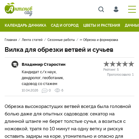
КАЛЕНДАРЬ ДАЧНИКА
САД И ОГОРОД
ЦВЕТЫ И РАСТЕНИЯ
ДАЧНЫ
Главная
Лента статей
Сезонные работы
✂ Обрезка и формировка
Вилка для обрезки ветвей и сучьев
Владимир Старостин
Рейтинг:
5
Кандидат с/х наук,
Проголосовало:
1
дендролог, геоботаник,
садовод со стажем
10.04.2026
0
6
Обрезка высокорастущих ветвей всегда была головной
болью даже для опытных садоводов: секатор на
длинной штанге не берет толстые сучья, а возиться с
ножовкой, тратя по 10 минут на одну ветку и рискуя
оставить задиры на коре, утомительно и опасно для