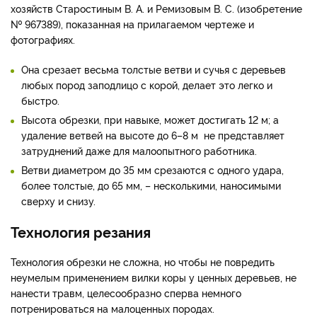
хозяйств Старостиным В. А. и Ремизовым В. С. (изобретение
№ 967389), показанная на прилагаемом чертеже и
фотографиях.
Она срезает весьма толстые ветви и сучья с деревьев
любых пород заподлицо с корой, делает это легко и
быстро.
Высота обрезки, при навыке, может достигать 12 м; а
удаление ветвей на высоте до 6–8 м не представляет
затруднений даже для малоопытного работника.
Ветви диаметром до 35 мм срезаются с одного удара,
более толстые, до 65 мм, – несколькими, наносимыми
сверху и снизу.
Технология резания
Технология обрезки не сложна, но чтобы не повредить
неумелым применением вилки коры у ценных деревьев, не
нанести травм, целесообразно сперва немного
потренироваться на малоценных породах.