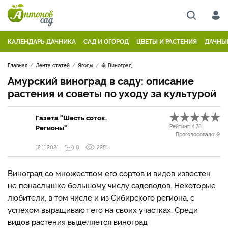
КАЛЕНДАРЬ ДАЧНИКА
САД И ОГОРОД
ЦВЕТЫ И РАСТЕНИЯ
ДАЧНЫ
Главная
Лента статей
Ягоды
🍇 Виноград
Амурский виноград в саду: описание
растения и советы по уходу за культурой
Газета "Шесть соток.
Регионы"
Рейтинг:
4.78
Проголосовало:
9
12.11.2021
0
2251
Виноград со множеством его сортов и видов известен
не понаслышке большому числу садоводов. Некоторые
любители, в том числе и из Сибирского региона, с
успехом выращивают его на своих участках. Среди
видов растения выделяется виноград