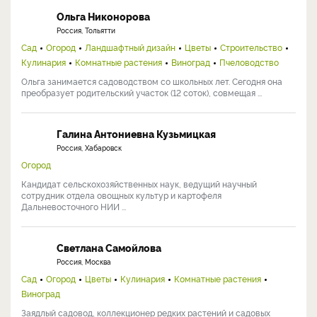
Ольга Никонорова
Россия, Тольятти
Сад
Огород
Ландшафтный дизайн
Цветы
Строительство
Кулинария
Комнатные растения
Виноград
Пчеловодство
Ольга занимается садоводством со школьных лет. Сегодня она
преобразует родительский участок (12 соток), совмещая ...
Галина Антониевна Кузьмицкая
Россия, Хабаровск
Огород
Кандидат сельскохозяйственных наук, ведущий научный
сотрудник отдела овощных культур и картофеля
Дальневосточного НИИ ...
Светлана Самойлова
Россия, Москва
Сад
Огород
Цветы
Кулинария
Комнатные растения
Виноград
Заядлый садовод, коллекционер редких растений и садовых