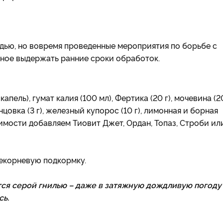
дью, но вовремя проведенные мероприятия по борьбе с
вное выдержать ранние сроки обработок.
пель), гумат калия (100 мл), Фертика (20 г), мочевина (2
ганцовка (3 г), железный купорос (10 г), лимонная и борная
одимости добавляем Тиовит Джет, Ордан, Топаз, Строби ил
екорневую подкормку.
ся серой гнилью – даже в затяжную дождливую погоду
сь.