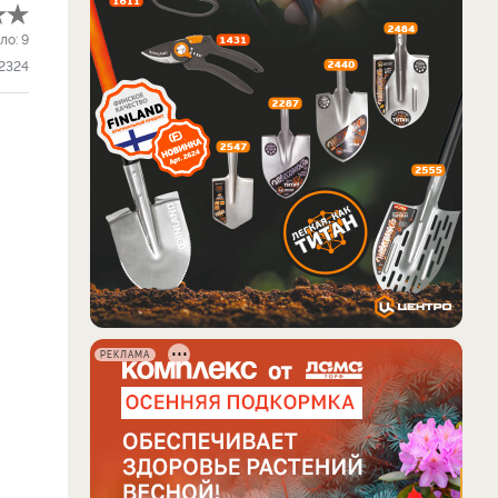
ло:
9
2324
РЕКЛАМА