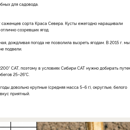
обных для садовода.
 2 саженцев сорта Краса Севера. Кусты ежегодно наращивали
г отлично созревших ягод.
дная, дождливая погода не позволила вызреть ягодам. В 2015 г. мы
не подвели.
2200° САТ, поэтому в условиях Сибири САТ нужно добирать путе
бегов 25–26°С.
Ягоды довольно крупные (средняя масса 5–6 г), округлые, белого
 вкус приятный.