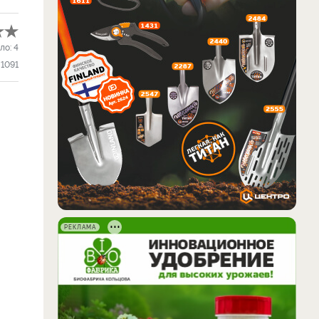
ло:
4
1091
РЕКЛАМА