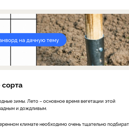
канворд на дачную тему
 сорта
одные зимы. Лето – основное время вегетации этой
ладным и дождливым.
меренном климате необходимо очень тщательно подбират