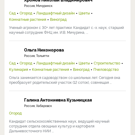
Россия, Мичуринск
Сад
Огород
Ландшафтный дизайн
Цветы
Комнатные растения
Виноград
Ученый-агроном с 30+ лет практики. Кандидат с.-х. наук, старший
научный сотрудник ФНЦ им. И.В. Мичурина, ...
Ольга Никонорова
Россия, Тольятти
Сад
Огород
Ландшафтный дизайн
Цветы
Строительство
Кулинария
Комнатные растения
Виноград
Пчеловодство
Ольга занимается садоводством со школьных лет. Сегодня она
преобразует родительский участок (12 соток), совмещая ...
Галина Антониевна Кузьмицкая
Россия, Хабаровск
Огород
Кандидат сельскохозяйственных наук, ведущий научный
сотрудник отдела овощных культур и картофеля
Дальневосточного НИИ ...