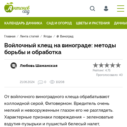
КАЛЕНДАРЬ ДАЧНИКА
САД И ОГОРОД
ЦВЕТЫ И РАСТЕНИЯ
ДАЧНЫ
Главная
Лента статей
Ягоды
🍇 Виноград
Войлочный клещ на винограде: методы
борьбы и обработка
Любовь Шаманская
Рейтинг:
4.75
Проголосовало:
40
21.06.2024
0
10208
От войлочного виноградного клеща обрабатывают
коллоидной серой, Фитовермом. Вредитель очень
мелкий и невооруженным глазом его не разглядеть.
Характерные признаки повреждения – зеленоватые
вздутия-пузырьки и пушистый белесый налет,