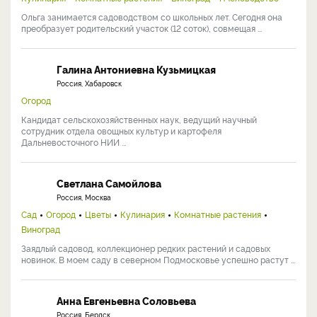
Ольга занимается садоводством со школьных лет. Сегодня она
преобразует родительский участок (12 соток), совмещая ...
Галина Антониевна Кузьмицкая
Россия, Хабаровск
Огород
Кандидат сельскохозяйственных наук, ведущий научный
сотрудник отдела овощных культур и картофеля
Дальневосточного НИИ ...
Светлана Самойлова
Россия, Москва
Сад
Огород
Цветы
Кулинария
Комнатные растения
Виноград
Заядлый садовод, коллекционер редких растений и садовых
новинок. В моем саду в северном Подмосковье успешно растут ...
Анна Евгеньевна Соловьева
Россия, Бердск