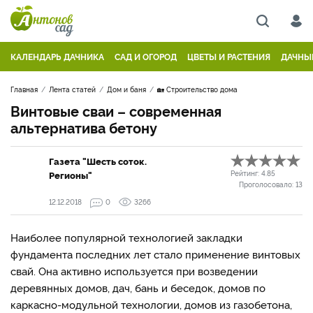
КАЛЕНДАРЬ ДАЧНИКА
САД И ОГОРОД
ЦВЕТЫ И РАСТЕНИЯ
ДАЧНЫ
Главная
Лента статей
Дом и баня
🏡 Строительство дома
Винтовые сваи – современная
альтернатива бетону
Газета "Шесть соток.
Регионы"
Рейтинг:
4.85
Проголосовало:
13
12.12.2018
0
3266
Наиболее популярной технологией закладки
фундамента последних лет стало применение винтовых
свай. Она активно используется при возведении
деревянных домов, дач, бань и беседок, домов по
каркасно­-модульной технологии, домов из газобетона,