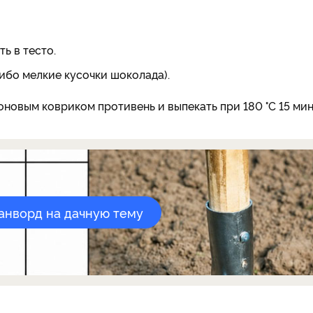
ь в тесто.
бо мелкие кусочки шоколада).
новым ковриком противень и выпекать при 180 °С 15 мин
канворд на дачную тему