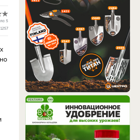
ло:
5
1257
х
жно
РЕКЛАМА
и