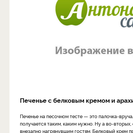
Печенье с белковым кремом и арах
Печенье на песочном тесте — это палочка-вручал
получается таким, каким нужно. Ну а во-вторых,
внезапно нагрянувшим гостям. Белковый крем пр