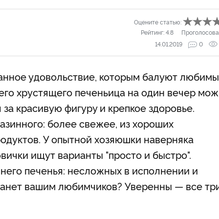
Оцените статью:
Рейтинг:
4.8
Проголосова
14.01.2019
0
нное удовольствие, которым балуют любимы
чего хрустящего печеньица на один вечер мо
 за красивую фигуру и крепкое здоровье.
азинного: более свежее, из хороших
родуктов. У опытной хозяюшки наверняка
вички ищут варианты "просто и быстро".
него печенья: несложных в исполнении и
станет вашим любимчиков? Уверенны — все тр