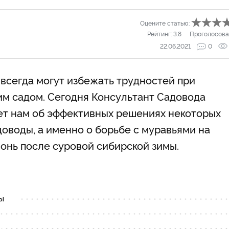
Оцените статью:
Рейтинг:
3.8
Проголосова
22.06.2021
0
всегда могут избежать трудностей при
им садом. Сегодня Консультант Садовода
ет нам об эффективных решениях некоторых
оводы, а именно о борьбе с муравьями на
лонь после суровой сибирской зимы.
ы