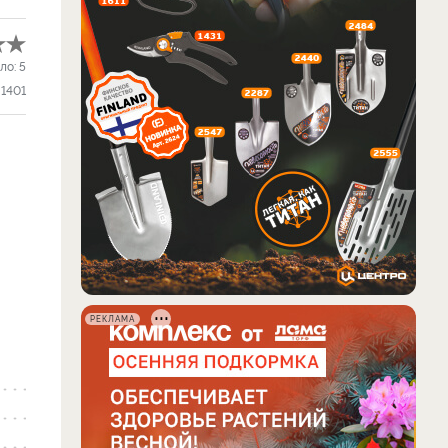
ло:
5
1401
РЕКЛАМА