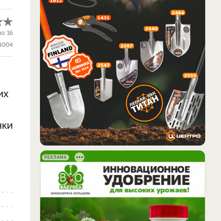
ло:
16
4004
их
нки
РЕКЛАМА