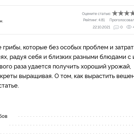
Оцените статью:
Рейтинг:
4.81
Проголосова
м.
22.10.2021
0
 грибы, которые без особых проблем и затрат
х, радуя себя и близких разными блюдами с 
вого раза удается получить хороший урожай,
креты выращивая. О том, как вырастить веше
статье.
бов