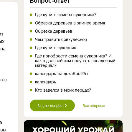
Где купить семена сукерника?
Обрезка деревьев в зимнее время
Обрезка деревьев
ют
Чем травить совкувесноц
ых
Где купить сукерник
 на
Где приобрести семена сукерника? И
как в дальнейшем получать посадочный
материал?
календарь-на декабрь 25 г
 не
календарь
Кто завелся в моих перцах?
Задать вопрос
Все вопросы
а
 вы