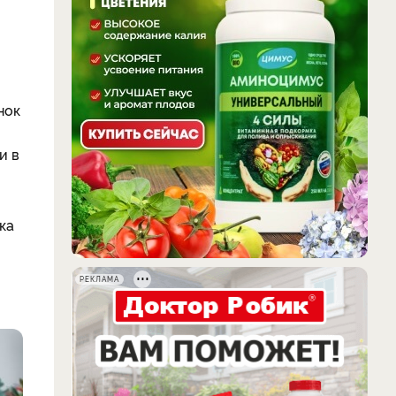
нок
и в
ка
РЕКЛАМА