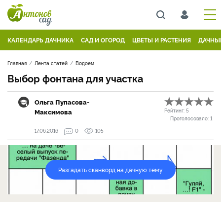
КАЛЕНДАРЬ ДАЧНИКА
САД И ОГОРОД
ЦВЕТЫ И РАСТЕНИЯ
ДАЧНЫ
Главная
Лента статей
Водоем
Выбор фонтана для участка
Ольга Пупасова-
Максимова
Рейтинг:
5
Проголосовало:
1
17.06.2016
0
105
Разгадать сканворд на дачную тему