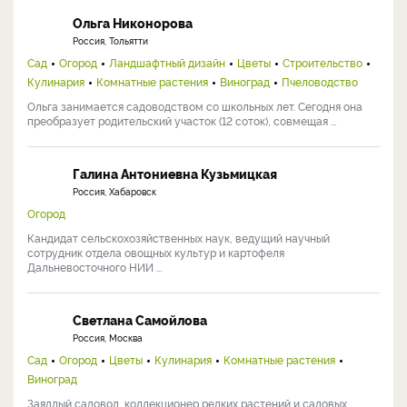
Ольга Никонорова
Россия, Тольятти
Сад
Огород
Ландшафтный дизайн
Цветы
Строительство
Кулинария
Комнатные растения
Виноград
Пчеловодство
Ольга занимается садоводством со школьных лет. Сегодня она
преобразует родительский участок (12 соток), совмещая ...
Галина Антониевна Кузьмицкая
Россия, Хабаровск
Огород
Кандидат сельскохозяйственных наук, ведущий научный
сотрудник отдела овощных культур и картофеля
Дальневосточного НИИ ...
Светлана Самойлова
Россия, Москва
Сад
Огород
Цветы
Кулинария
Комнатные растения
Виноград
Заядлый садовод, коллекционер редких растений и садовых