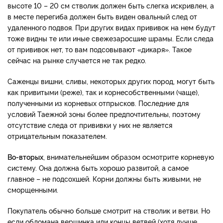
высоте 10 – 20 см стволик должен быть слегка искривлен, а
в месте перегиба должен быть виден овальный след от
удаленного подвоя. При других видах прививок на нем будут
тоже видны те или иные свежезаросшие шрамы. Если следа
от прививок нет, то вам подсовывают «дикаря». Такое
сейчас на рынке случается не так редко.
Саженцы вишни, сливы, некоторых других пород, могут быть
как привитыми (реже), так и корнесобственными (чаще),
полученными из корневых отпрысков. Последние для
условий Таежной зоны более предпочтительны, поэтому
отсутствие следа от прививки у них не является
отрицательным показателем.
Во-вторых
, внимательнейшим образом осмотрите корневую
систему. Она должна быть хорошо развитой, а самое
главное – не подсохшей. Корни должны быть живыми, не
сморщенными.
Покупатель обычно больше смотрит на стволик и ветви. Но
если обломана вершинка или концы ветвей (хотя лучше,