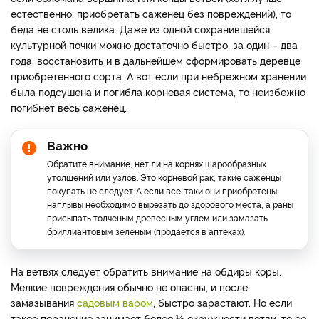
естественно, приобретать саженец без повреждений), то
беда не столь велика. Даже из одной сохранившейся
культурной почки можно достаточно быстро, за один – два
года, восстановить и в дальнейшем сформировать деревце
приобретенного сорта. А вот если при небрежном хранении
была подсушена и погибла корневая система, то неизбежно
погибнет весь саженец.
Важно
Обратите внимание, нет ли на корнях шарообразных
утолщений или узлов. Это корневой рак, такие саженцы
покупать не следует. А если все-таки они приобретены,
наплывы необходимо вырезать до здорового места, а раны
присыпать толченым древесным углем или замазать
бриллиантовым зеленым (продается в аптеках).
На ветвях следует обратить внимание на обдиры коры.
Мелкие повреждения обычно не опасны, и после
замазывания
садовым варом
, быстро зарастают. Но если
такое поранение занимает более ½ окружности ветви, то ее