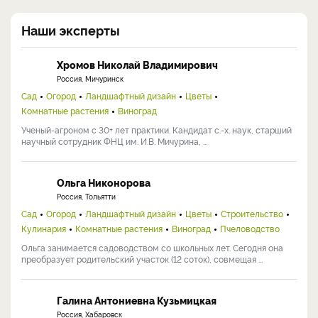
Наши эксперты
Хромов Николай Владимирович
Россия, Мичуринск
Сад
Огород
Ландшафтный дизайн
Цветы
Комнатные растения
Виноград
Ученый-агроном с 30+ лет практики. Кандидат с.-х. наук, старший
научный сотрудник ФНЦ им. И.В. Мичурина, ...
Ольга Никонорова
Россия, Тольятти
Сад
Огород
Ландшафтный дизайн
Цветы
Строительство
Кулинария
Комнатные растения
Виноград
Пчеловодство
Ольга занимается садоводством со школьных лет. Сегодня она
преобразует родительский участок (12 соток), совмещая ...
Галина Антониевна Кузьмицкая
Россия, Хабаровск