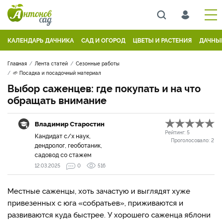
КАЛЕНДАРЬ ДАЧНИКА
САД И ОГОРОД
ЦВЕТЫ И РАСТЕНИЯ
ДАЧНЫ
Главная
Лента статей
Сезонные работы
🌱 Посадка и посадочный материал
Выбор саженцев: где покупать и на что
обращать внимание
Владимир Старостин
Рейтинг:
5
Кандидат с/х наук,
Проголосовало:
2
дендролог, геоботаник,
садовод со стажем
12.03.2025
0
516
Местные саженцы, хоть зачастую и выглядят хуже
привезенных с юга «собратьев», приживаются и
развиваются куда быстрее. У хорошего саженца яблони