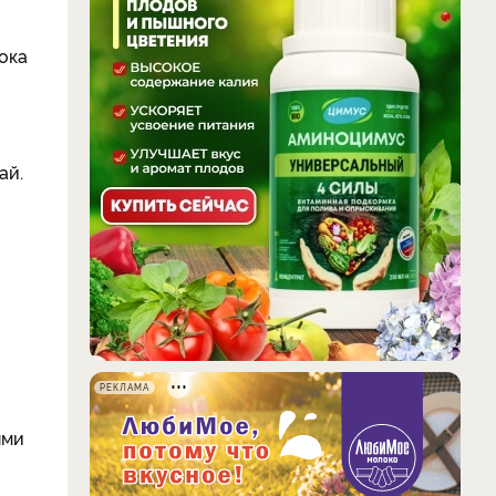
пока
ай.
РЕКЛАМА
ями