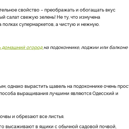
тельное свойство – преображать и обогащать вкус
й салат свежую зелень! Не ту, что измучена
 полках супермаркетов, а чистую и нежную.
ь домашний огород
на подоконнике, лоджии или балконе
ым, однако вырастить щавель на подоконнике очень прос
о способа выращивания лучшими являются Одесский и
чвы и обрезают все листья.
его высаживают в ящики с обычной садовой почвой,