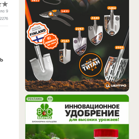
ло:
9
2276
ь
РЕКЛАМА