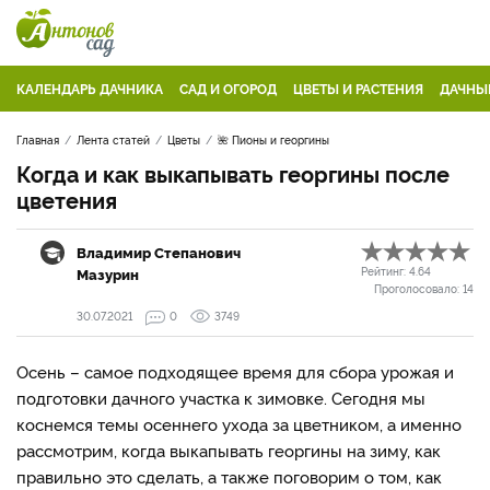
КАЛЕНДАРЬ ДАЧНИКА
САД И ОГОРОД
ЦВЕТЫ И РАСТЕНИЯ
ДАЧНЫ
Главная
Лента статей
Цветы
🌺 Пионы и георгины
Когда и как выкапывать георгины после
цветения
Владимир Степанович
Мазурин
Рейтинг:
4.64
Проголосовало:
14
30.07.2021
0
3749
Осень – самое подходящее время для сбора урожая и
подготовки дачного участка к зимовке. Сегодня мы
коснемся темы осеннего ухода за цветником, а именно
рассмотрим, когда выкапывать георгины на зиму, как
правильно это сделать, а также поговорим о том, как