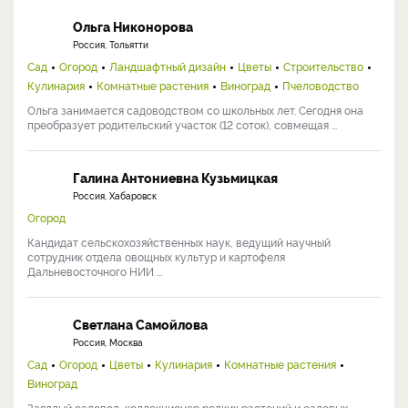
Ольга Никонорова
Россия, Тольятти
Сад
Огород
Ландшафтный дизайн
Цветы
Строительство
Кулинария
Комнатные растения
Виноград
Пчеловодство
Ольга занимается садоводством со школьных лет. Сегодня она
преобразует родительский участок (12 соток), совмещая ...
Галина Антониевна Кузьмицкая
Россия, Хабаровск
Огород
Кандидат сельскохозяйственных наук, ведущий научный
сотрудник отдела овощных культур и картофеля
Дальневосточного НИИ ...
Светлана Самойлова
Россия, Москва
Сад
Огород
Цветы
Кулинария
Комнатные растения
Виноград
Заядлый садовод, коллекционер редких растений и садовых