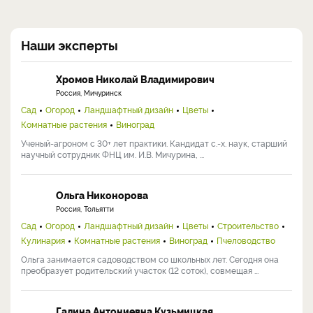
Наши эксперты
Хромов Николай Владимирович
Россия, Мичуринск
Сад
Огород
Ландшафтный дизайн
Цветы
Комнатные растения
Виноград
Ученый-агроном с 30+ лет практики. Кандидат с.-х. наук, старший
научный сотрудник ФНЦ им. И.В. Мичурина, ...
Ольга Никонорова
Россия, Тольятти
Сад
Огород
Ландшафтный дизайн
Цветы
Строительство
Кулинария
Комнатные растения
Виноград
Пчеловодство
Ольга занимается садоводством со школьных лет. Сегодня она
преобразует родительский участок (12 соток), совмещая ...
Галина Антониевна Кузьмицкая