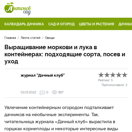
КАЛЕНДАРЬ ДАЧНИКА
САД И ОГОРОД
ЦВЕТЫ И РАСТЕНИЯ
ДАЧНЫ
Главная
Лента статей
Овощи
Выращивание моркови и лука в
контейнерах: подходящие сорта, посев и
уход
журнал "Дачный клуб"
Рейтинг:
5
Проголосовало:
3
01.03.2022
0
867
Увлечение контейнерным огородом подталкивает
дачников на необычные эксперименты. Так,
читательница журнала «Дачный клуб» вырастила в
горшках корнеплоды и некоторые интересные виды