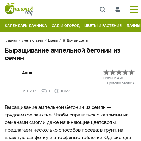
КАЛЕНДАРЬ ДАЧНИКА
САД И ОГОРОД
ЦВЕТЫ И РАСТЕНИЯ
ДАЧНЫ
Главная
Лента статей
Цветы
🌺 Другие цветы
Выращивание ампельной бегонии из
семян
Анна
Рейтинг:
4.76
Проголосовало:
42
16.01.2019
0
10627
Выращивание ампельной бегонии из семян —
трудоемкое занятие. Чтобы справиться с капризными
семенами смогли даже начинающие цветоводы,
предлагаем несколько способов посева: в грунт, на
влажную салфетку и в торфяные таблетки. Однако для