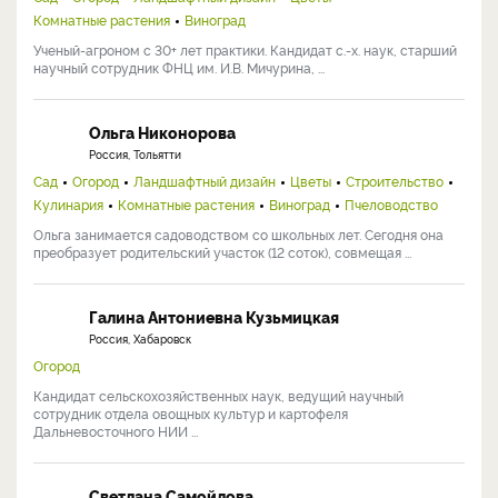
Комнатные растения
Виноград
Ученый-агроном с 30+ лет практики. Кандидат с.-х. наук, старший
научный сотрудник ФНЦ им. И.В. Мичурина, ...
Ольга Никонорова
Россия, Тольятти
Сад
Огород
Ландшафтный дизайн
Цветы
Строительство
Кулинария
Комнатные растения
Виноград
Пчеловодство
Ольга занимается садоводством со школьных лет. Сегодня она
преобразует родительский участок (12 соток), совмещая ...
Галина Антониевна Кузьмицкая
Россия, Хабаровск
Огород
Кандидат сельскохозяйственных наук, ведущий научный
сотрудник отдела овощных культур и картофеля
Дальневосточного НИИ ...
Светлана Самойлова