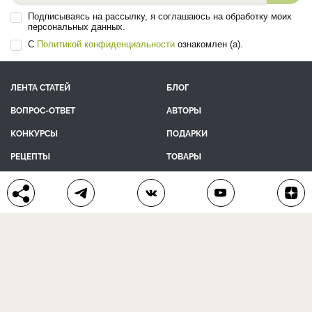
Подписываясь на рассылку, я соглашаюсь на обработку моих
персональных данных.
С
Политикой конфиденциальности
ознакомлен (а).
ЛЕНТА СТАТЕЙ
БЛОГ
ВОПРОС-ОТВЕТ
АВТОРЫ
КОНКУРСЫ
ПОДАРКИ
РЕЦЕПТЫ
ТОВАРЫ
ПОМОЩЬ
О ПРОЕКТЕ
КОНТАКТЫ
календарь дачника
сад и огород
цветы и растения
дачный дизайн
хозяйственные дела
полезные рецепты