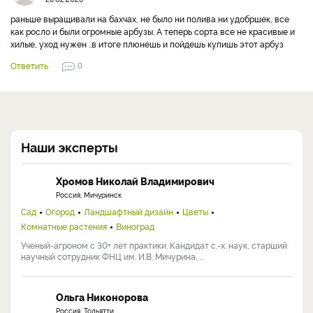
раньше выращивали на бахчах, не было ни полива ни удобршек, все
как росло и были огромные арбузы. А теперь сорта все не красивые и
хилые, уход нужен ..в итоге плюнешь и пойдешь купишь этот арбуз
Ответить
0
Наши эксперты
Хромов Николай Владимирович
Россия, Мичуринск
Сад
Огород
Ландшафтный дизайн
Цветы
Комнатные растения
Виноград
Ученый-агроном с 30+ лет практики. Кандидат с.-х. наук, старший
научный сотрудник ФНЦ им. И.В. Мичурина, ...
Ольга Никонорова
Россия, Тольятти