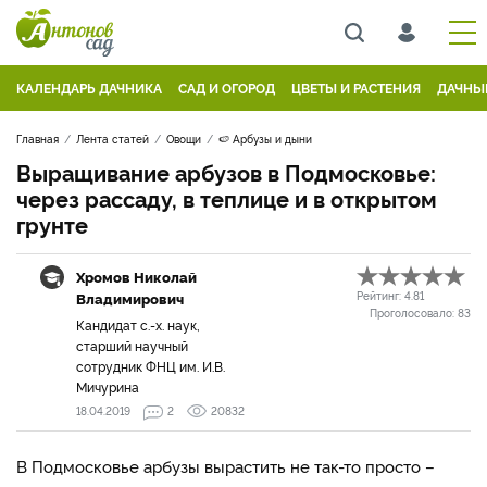
КАЛЕНДАРЬ ДАЧНИКА
САД И ОГОРОД
ЦВЕТЫ И РАСТЕНИЯ
ДАЧНЫ
Главная
Лента статей
Овощи
🍉 Арбузы и дыни
Выращивание арбузов в Подмосковье:
через рассаду, в теплице и в открытом
грунте
Хромов Николай
Владимирович
Рейтинг:
4.81
Проголосовало:
83
Кандидат с.-х. наук,
старший научный
сотрудник ФНЦ им. И.В.
Мичурина
18.04.2019
2
20832
В Подмосковье арбузы вырастить не так-то просто –