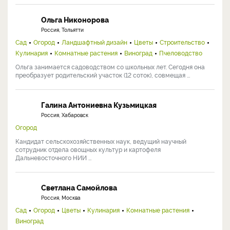
Хромов Николай Владимирович
Россия, Мичуринск
Сад
Огород
Ландшафтный дизайн
Цветы
Комнатные растения
Виноград
Ученый-агроном с 30+ лет практики. Кандидат с.-х. наук, старший
научный сотрудник ФНЦ им. И.В. Мичурина, ...
Ольга Никонорова
Россия, Тольятти
Сад
Огород
Ландшафтный дизайн
Цветы
Строительство
Кулинария
Комнатные растения
Виноград
Пчеловодство
Ольга занимается садоводством со школьных лет. Сегодня она
преобразует родительский участок (12 соток), совмещая ...
Галина Антониевна Кузьмицкая
Россия, Хабаровск
Огород
Кандидат сельскохозяйственных наук, ведущий научный
сотрудник отдела овощных культур и картофеля
Дальневосточного НИИ ...