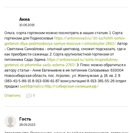
ольга
08.06.2019
мечтаю посадить,но желанных сортов не могу пока найти
Ответить
0
Анна
10.06.2019
Ольга, сорта гортензии можно посмотреть в наших статьях: 1. Сорта
гортензии для Подмосковья:
https://antonovsad.ru/30-luchshih-sortov-
gortenzii-dlya-podmoskovya-samye-krasivye-i-zimostoykie-2810/
Автор
- Светлана Самойлова - опытный цветовод, сможет подсказать, где и
как приобрести саженцы. 2. Сорта крупнолистной гортензии от
питомника Сады Эдема:
https://antonovsad.ru/sorta-krupnolistnoy-
gortenzii-ot-pitomnika-sady-edema-2767/
3. Плюс можно обратиться к
автору статьи - Анне Евгеньевне в ее питомник Соловьевых: 633004
Новосибирская область, пос. Агролес, ул. Жемчужная, д. 18, кв. 2. 8
(383-41) 5-89-15 8-913-936-61-87 (консультации) 8-913-381-55-26 (отдел
продаж)
sae58@mail.ru
http://сибирская-селекция.рф/