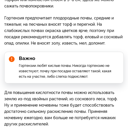
цветения.
Посадка гортензии
При посадке между растениями оставляют 70–150 см, в
зависимости от сорта. Приствольные круги мульчируют
торфом или компостом слоем в 5–8 см, здесь же можно
сажать почвопокровники.
Гортензия предпочитает плодородные почвы, средние и
тяжелые; на песчаных вносят торф и перегной. На
слабокислых почвах окраска цветков ярче, поэтому при
посадке рекомендуется добавлять торф, еловый и сосновый
опад, опилки. Не вносят золу, известь, мел, доломит.
Важно
Гортензии любят кислые почвы. Никогда гортензию не
известкуют, почву при посадке оставляют такой, какая
есть на участке, либо слегка подкисляют.