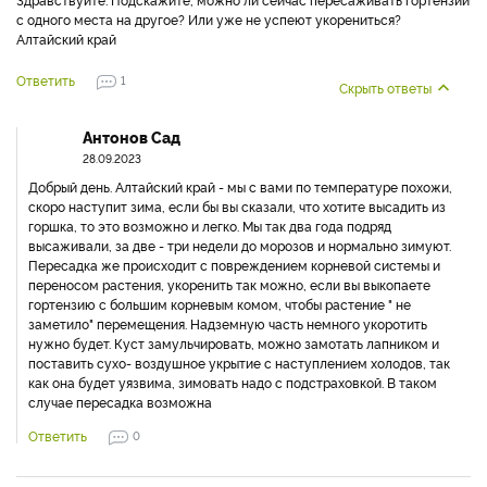
Ответить
0
Гость
28.09.2023
Здравствуйте. Подскажите, можно ли сейчас пересаживать гортензии
с одного места на другое? Или уже не успеют укорениться?
Алтайский край
Ответить
1
Скрыть ответы
Антонов Сад
28.09.2023
Добрый день. Алтайский край - мы с вами по температуре похожи,
скоро наступит зима, если бы вы сказали, что хотите высадить из
горшка, то это возможно и легко. Мы так два года подряд
высаживали, за две - три недели до морозов и нормально зимуют.
Пересадка же происходит с повреждением корневой системы и
переносом растения, укоренить так можно, если вы выкопаете
гортензию с большим корневым комом, чтобы растение " не
заметило" перемещения. Надземную часть немного укоротить