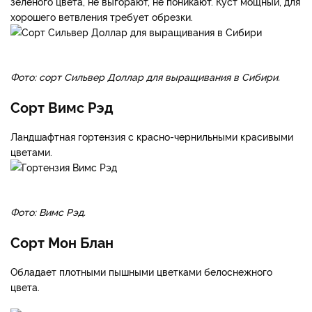
Фото: цветы Сандей Фрайз.
Гортензия Сильвер Доллар
Цветет с конца июня – начала июля, соцветия очень крупные
(35–45 см), яркие, состоят из стерильных цветков бело-
зеленого цвета, не выгорают, не поникают. Куст мощный, для
хорошего ветвления требует обрезки.
Фото: сорт Сильвер Доллар для выращивания в Сибири.
Сорт Вимс Рэд
Ландшафтная гортензия с красно-чернильными красивыми
цветами.
Фото: Вимс Рэд.