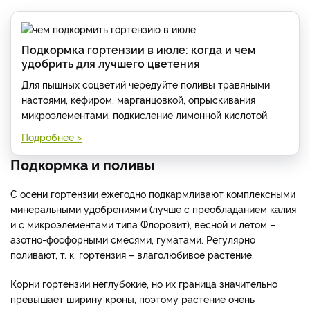
Для повышения кислотности почвы можно использовать
землю из-под хвойных растений, из соснового леса, торф.
Ну и применение мочевины тоже будет способствовать
достаточно сильному раскислению почвы. Применяя
мочевину ежегодно, вам больше не потребуется никаких
других раскислителей.
Подкормка гортензии в июле: когда и чем
удобрить для лучшего цветения
Для пышных соцветий чередуйте поливы травяными
настоями, кефиром, марганцовкой, опрыскивания
микроэлементами, подкисление лимонной кислотой.
Подробнее >
Подкормка и поливы
С осени гортензии ежегодно подкармливают комплексными
минеральными удобрениями (лучше с преобладанием калия