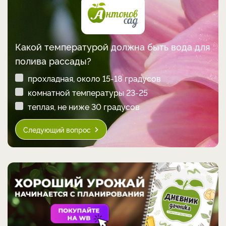
Пройдите тест! Узнайте, насколько вы
хороший садовод!
5 вопросов от экспертов проекта «Антонов сад»!
1 вопрос из 5
Какой температурой должна быть вода для
полива рассады?
прохладная, около 15-18 градусов
комнатной температуры 23-25
теплая, не ниже 30 градусов
Следующий вопрос