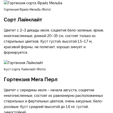
ширококонические, как бы собраны из 7–9 небольших
соцветий, полностью состоят из стерильных цветков.
Кремовые, но к осени приобретают розовый и фиолетовый
оттенок. Куст мощный (1,8–2 м), требует укорачивания,
отлично ветвится.
гортензия Фрайз Мельба.
Фото
Сорт Лаймлайт
Цветет с 2–3 декады июля, соцветия бело-зеленые, яркие,
многочисленные, длиной 20–35 см, состоят только из
стерильных цветков. Куст густой, высотой 1,5–1,7 м,
красивой формы, не полегает, хорошо зимует и
формируется.
куст сорта Лаймлайт.
Фото