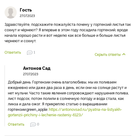
нужно будет. Куст замульчировать, можно замотать лапником и
поставить сухо- воздушное укрытие с наступлением холодов, так
как она будет уязвима, зимовать надо с подстраховкой. В таком
случае пересадка возможна
Ответить
0
Гость
27.07.2023
Здравствуйте, подскажите пожалуйста почему у гортензий листья так
сохнут и чёрнеют? Я впервые в этом году посадила гортензий, вроде
начала хорошо расти и вот неделю как все больше и больше листья
чернеют и сохнут.
Ответить
1
Скрыть ответы
Антонов Сад
27.07.2023
Добрый день. Гортензии очень влаголюбивы, мы их поливаем
ежедневно или даже два раза в день, если они на солнце растут и
нет мульчи. Часто такие явления сопровождают нарушения полива,