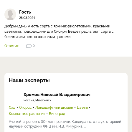
лист подсох, потом полили в солнечную погоду и вода стала, как
линза и дала ожог. Я прикреплю статью о выращивании
гортензии:green_apple:
https://antonovsad.ru/pyatna-na-listyakh-
gortenzii-prichiny-i-lechenie-rasteniy-6123/
Ответить
0
Гость
28.03.2024
Добрый день. А есть сорта с яркими: фиолетовыми, красными
цветками, подходящими для Сибири. Везде предлагают сорта с
белыми или нежно розовыми цветами.
Ответить
0
Наши эксперты