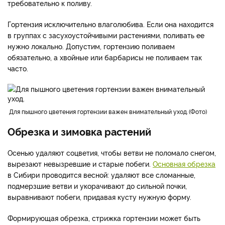
и с микроэлементами типа Флоровит), весной и летом –
азотно-фосфорными смесями, гуматами. Регулярно
поливают, т. к. гортензия – влаголюбивое растение.
Корни гортензии неглубокие, но их граница значительно
превышает ширину кроны, поэтому растение очень
требовательно к поливу.
Гортензия исключительно влаголюбива. Если она находится
в группах с засухоустойчивыми растениями, поливать ее
нужно локально. Допустим, гортензию поливаем
обязательно, а хвойные или барбарисы не поливаем так
часто.
для пышного цветения гортензии важен внимательный уход.
Фото
Обрезка и зимовка растений
Осенью удаляют соцветия, чтобы ветви не поломало снегом,