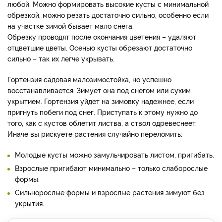
вырезают невызревшие и старые побеги.
Основная обрезка
в Сибири проводится весной: удаляют все сломанные,
подмерзшие ветви и укорачивают до сильной почки,
выравнивают побеги, придавая кусту нужную форму.
Формирующая обрезка, стрижка гортензии может быть
любой. Можно формировать высокие кусты с минимальной
обрезкой, можно резать достаточно сильно, особенно если
на участке зимой бывает мало снега.
Обрезку проводят после окончания цветения – удаляют
отцветшие цветы. Осенью кусты обрезают достаточно
сильно – так их легче укрывать.
Гортензия садовая малозимостойка, но успешно
восстанавливается. Зимует она под снегом или сухим
укрытием. Гортензия уйдет на зимовку надежнее, если
пригнуть побеги под снег. Приступать к этому нужно до
того, как с кустов облетит листва, а ствол одревеснеет.
Иначе вы рискуете растения случайно переломить: