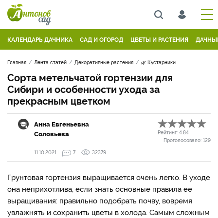
КАЛЕНДАРЬ ДАЧНИКА
САД И ОГОРОД
ЦВЕТЫ И РАСТЕНИЯ
ДАЧНЫ
Главная
Лента статей
Декоративные растения
🌿 Кустарники
Сорта метельчатой гортензии для
Сибири и особенности ухода за
прекрасным цветком
Анна Евгеньевна
Соловьева
Рейтинг:
4.84
Проголосовало:
129
11.10.2021
7
32379
Грунтовая гортензия выращивается очень легко. В уходе
она неприхотлива, если знать основные правила ее
выращивания: правильно подобрать почву, вовремя
увлажнять и сохранить цветы в холода. Самым сложным