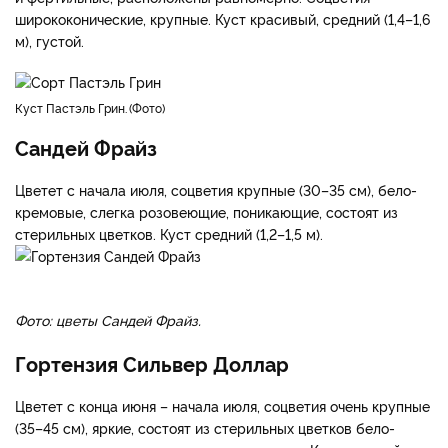
Сорт Пастэль Грин для Сибири
Исключительно оригинальный сорт. Цветет со 2–3 декады
июля, цветки крупные, с извитыми лепестками от бело-
розовых до зелено-розовых и зелено-бордовых, стерильные
и фертильные, расположены равномерно. Соцветия
ширококонические, крупные. Куст красивый, средний (1,4–1,6
м), густой.
куст Пастэль Грин.
Фото
Сандей Фрайз
Цветет с начала июля, соцветия крупные (30–35 см), бело-
кремовые, слегка розовеющие, поникающие, состоят из
стерильных цветков. Куст средний (1,2–1,5 м).