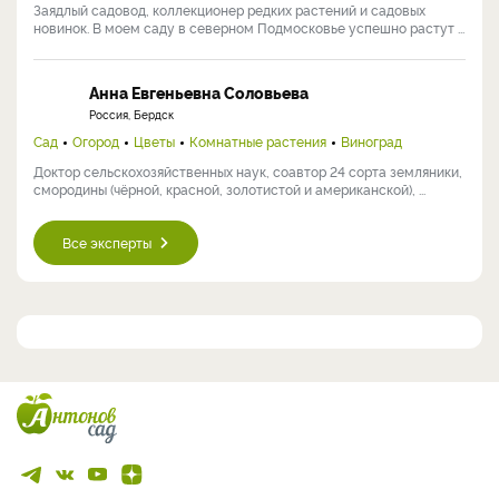
Светлана Самойлова
Россия, Москва
Сад
Огород
Цветы
Кулинария
Комнатные растения
Виноград
Заядлый садовод, коллекционер редких растений и садовых
новинок. В моем саду в северном Подмосковье успешно растут ...
Анна Евгеньевна Соловьева
Россия, Бердск
Сад
Огород
Цветы
Комнатные растения
Виноград
Доктор сельскохозяйственных наук, соавтор 24 сорта земляники,
смородины (чёрной, красной, золотистой и американской), ...
Все эксперты