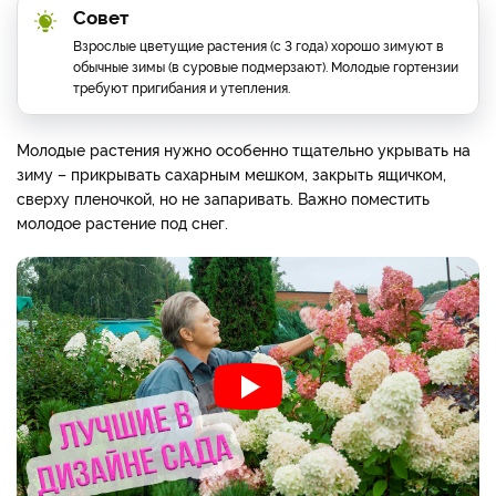
Молодые кусты можно замульчировать листом, пригибать.
Взрослые пригибают минимально – только слаборослые
формы.
Сильнорослые формы и взрослые растения зимуют без
укрытия.
Совет
Взрослые цветущие растения (с 3 года) хорошо зимуют в
обычные зимы (в суровые подмерзают). Молодые гортензии
требуют пригибания и утепления.
Молодые растения нужно особенно тщательно укрывать на
зиму – прикрывать сахарным мешком, закрыть ящичком,
сверху пленочкой, но не запаривать. Важно поместить
молодое растение под снег.