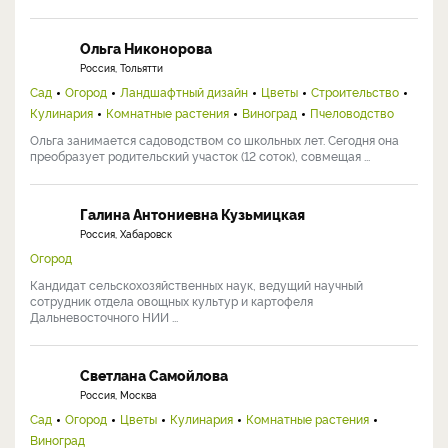
Ольга Никонорова
Россия, Тольятти
Сад
Огород
Ландшафтный дизайн
Цветы
Строительство
Кулинария
Комнатные растения
Виноград
Пчеловодство
Ольга занимается садоводством со школьных лет. Сегодня она
преобразует родительский участок (12 соток), совмещая ...
Галина Антониевна Кузьмицкая
Россия, Хабаровск
Огород
Кандидат сельскохозяйственных наук, ведущий научный
сотрудник отдела овощных культур и картофеля
Дальневосточного НИИ ...
Светлана Самойлова
Россия, Москва
Сад
Огород
Цветы
Кулинария
Комнатные растения
Виноград