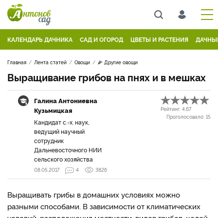
КАЛЕНДАРЬ ДАЧНИКА
САД И ОГОРОД
ЦВЕТЫ И РАСТЕНИЯ
ДАЧНЫ
Главная
Лента статей
Овощи
🌽 Другие овощи
Выращивание грибов на пнях и в мешках
Галина Антониевна
Кузьмицкая
Рейтинг:
4.67
Проголосовало:
15
Кандидат с.-х. наук,
ведущий научный
сотрудник
Дальневосточного НИИ
сельского хозяйства
08.05.2017
4
3826
Выращивать грибы в домашних условиях можно
разными способами. В зависимости от климатических
условий, расположения местности, видов грибов, целей