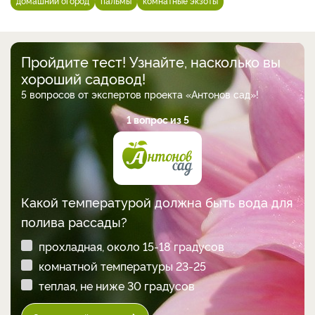
домашний огород
пальмы
комнатные экзоты
Пройдите тест! Узнайте, насколько вы
хороший садовод!
5 вопросов от экспертов проекта «Антонов сад»!
1 вопрос из 5
Какой температурой должна быть вода для
полива рассады?
прохладная, около 15-18 градусов
комнатной температуры 23-25
теплая, не ниже 30 градусов