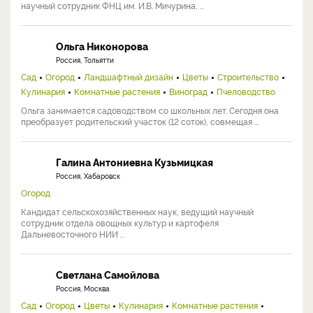
научный сотрудник ФНЦ им. И.В. Мичурина, ...
Ольга Никонорова
Россия, Тольятти
Сад
Огород
Ландшафтный дизайн
Цветы
Строительство
Кулинария
Комнатные растения
Виноград
Пчеловодство
Ольга занимается садоводством со школьных лет. Сегодня она
преобразует родительский участок (12 соток), совмещая ...
Галина Антониевна Кузьмицкая
Россия, Хабаровск
Огород
Кандидат сельскохозяйственных наук, ведущий научный
сотрудник отдела овощных культур и картофеля
Дальневосточного НИИ ...
Светлана Самойлова
Россия, Москва
Сад
Огород
Цветы
Кулинария
Комнатные растения