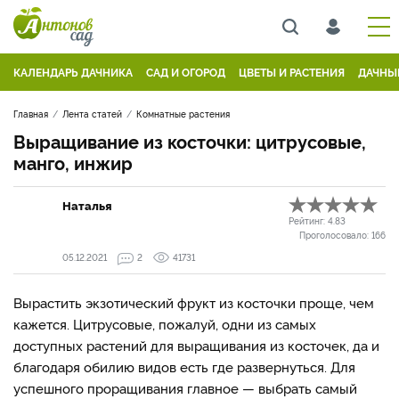
КАЛЕНДАРЬ ДАЧНИКА
САД И ОГОРОД
ЦВЕТЫ И РАСТЕНИЯ
ДАЧНЫ
Главная
Лента статей
Комнатные растения
Выращивание из косточки: цитрусовые,
манго, инжир
Наталья
Рейтинг:
4.83
Проголосовало:
166
05.12.2021
2
41731
Вырастить экзотический фрукт из косточки проще, чем
кажется. Цитрусовые, пожалуй, одни из самых
доступных растений для выращивания из косточек, да и
благодаря обилию видов есть где развернуться. Для
успешного проращивания главное — выбрать самый