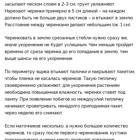
засыпают песком слоем в 2-3 см, грунт увлажняют.
Нарезают черенки примерно в 5 см длиной – на каждом
должно быть не больше двух листиков – и втыкают в землю.
Расстояние между черенками делают небольшим (ок. 1 см).
Черенковать в землю срезанные стебли нужно сразу же,
иначе укоренение не будет успешным. Чем меньше пройдет
времени от среза черенка до его попадания в землю, тем
выше шансы на его укоренение.
По периметру ящика втыкают палочки и накрывают пакетом,
чтобы пленка не касалась черенков. Такую тепличку
своевременно увлажняют, для укоренения растениям
необходима повышенная влажность, черенки ставят под
лампу. При появлении побегов из междоузлий тепличку
начинают проветривать, ненадолго приподнимая пакет,
через неделю его снимают.
Если маточников несколько, а нужно большое количество
черенков, то сразу после первого черенкования, кустики
подкармливают и через месяц проводят повторное