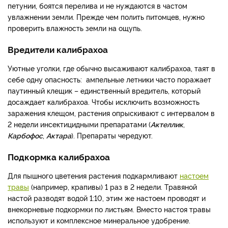
петунии, боятся перелива и не нуждаются в частом
увлажнении земли. Прежде чем полить питомцев, нужно
проверить влажность земли на ощупь.
Вредители калибрахоа
Уютные уголки, где обычно высаживают калибрахоа, таят в
себе одну опасность: ампельные летники часто поражает
паутинный клещик – единственный вредитель, который
досаждает калибрахоа. Чтобы исключить возможность
заражения клещом, растения опрыскивают с интервалом в
2 недели инсектицидными препаратами (
Актеллик
,
Карбофос
,
Актара
). Препараты чередуют.
Подкормка калибрахоа
Для пышного цветения растения подкармливают
настоем
травы
(например, крапивы) 1 раз в 2 недели. Травяной
настой разводят водой 1:10, этим же настоем проводят и
внекорневые подкормки по листьям. Вместо настоя травы
используют и комплексное минеральное удобрение.