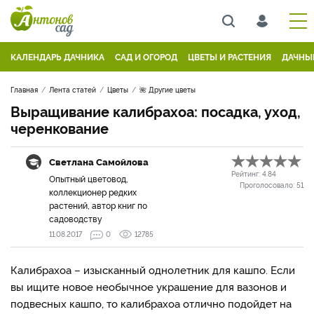
КАЛЕНДАРЬ ДАЧНИКА
САД И ОГОРОД
ЦВЕТЫ И РАСТЕНИЯ
ДАЧНЫ
Главная
Лента статей
Цветы
🌺 Другие цветы
Выращивание калибрахоа: посадка, уход,
черенкование
Светлана Самойлова
Рейтинг:
4.84
Опытный цветовод,
Проголосовало:
51
коллекционер редких
растений, автор книг по
садоводству
11.08.2017
0
12785
Калибрахоа – изысканный однолетник для кашпо. Если
вы ищите новое необычное украшение для вазонов и
подвесных кашпо, то калибрахоа отлично подойдет на