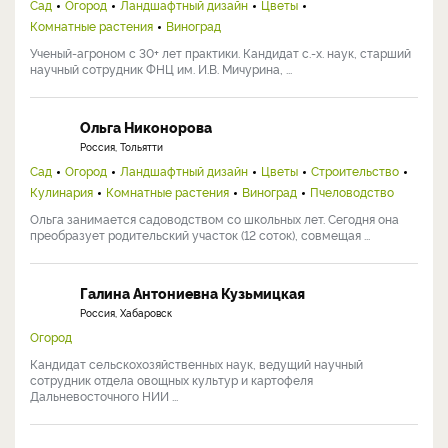
Сад
Огород
Ландшафтный дизайн
Цветы
Комнатные растения
Виноград
Ученый-агроном с 30+ лет практики. Кандидат с.-х. наук, старший
научный сотрудник ФНЦ им. И.В. Мичурина, ...
Ольга Никонорова
Россия, Тольятти
Сад
Огород
Ландшафтный дизайн
Цветы
Строительство
Кулинария
Комнатные растения
Виноград
Пчеловодство
Ольга занимается садоводством со школьных лет. Сегодня она
преобразует родительский участок (12 соток), совмещая ...
Галина Антониевна Кузьмицкая
Россия, Хабаровск
Огород
Кандидат сельскохозяйственных наук, ведущий научный
сотрудник отдела овощных культур и картофеля
Дальневосточного НИИ ...