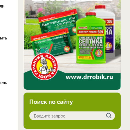
сли
быть
фель
Поиск по сайту