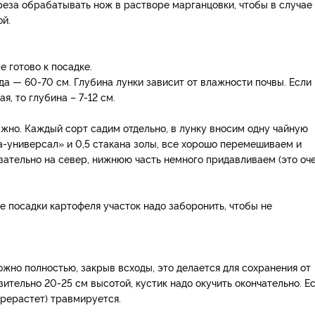
реза обрабатывать нож в растворе марганцовки, чтобы в случае
ой.
 готово к посадке.
яда — 60-70 см. Глубина лунки зависит от влажности почвы. Если
я, то глубина – 7-12 см.
жно. Каждый сорт садим отдельно, в лунку вносим одну чайную
-универсал» и 0,5 стакана золы, все хорошо перемешиваем и
язательно на север, нижнюю часть немного придавливаем (это оч
е посадки картофеля участок надо заборонить, чтобы не
ожно полностью, закрыв всходы, это делается для сохранения от
ительно 20-25 см высотой, кустик надо окучить окончательно. Е
ерерастет) травмируется.