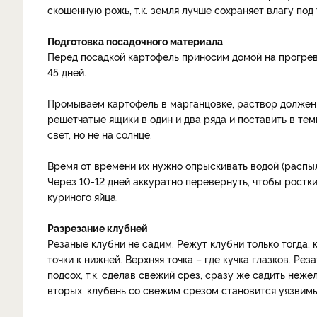
скошенную рожь, т.к. земля лучше сохраняет влагу под 
Подготовка посадочного материала
Перед посадкой картофель приносим домой на прогрев
45 дней.
Промываем картофель в марганцовке, раствор должен 
решетчатые ящики в один и два ряда и поставить в тем
свет, но не на солнце.
Время от времени их нужно опрыскивать водой (распыли
Через 10-12 дней аккуратно перевернуть, чтобы рост
куриного яйца.
Разрезание клубней
Резаные клубни не садим. Режут клубни только тогда, к
точки к нижней. Верхняя точка – где кучка глазков. Ре
подсох, т.к. сделав свежий срез, сразу же садить неже
вторых, клубень со свежим срезом становится уязвим