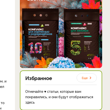
Избранное
Еще
м, и
шел
Отмечайте ♥ статьи, которые вам
понравились, и они будут отображаться
здесь
 то
м