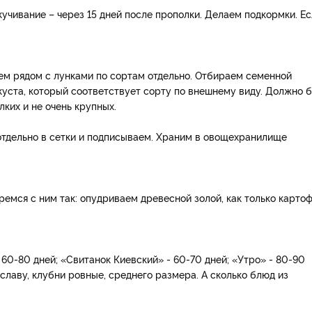
кучивание – через 15 дней после прополки. Делаем подкормки. Е
ем рядом с лунками по сортам отдельно. Отбираем семенной
куста, который соответствует сорту по внешнему виду. Должно 
ких и не очень крупных.
тдельно в сетки и подписываем. Храним в овощехранилище
емся с ним так: опудриваем древесной золой, как только карто
60-80 дней; «Свитанок Киевский» - 60-70 дней; «Утро» - 80-90
 славу, клубни ровные, среднего размера. А сколько блюд из