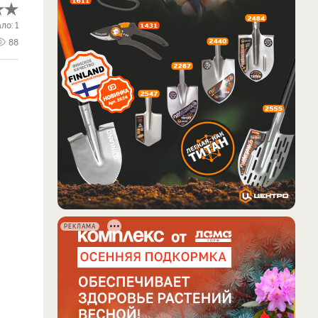
ало:
1
88
РЕКЛАМА