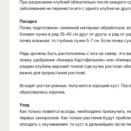
При разрезании клубней обязательно после каждого с
заболевания не перенести его с одного клубня на друг
Посадка
Почву подготовили, семенной материал обработали, все
Копаем лунки в ряд 35-40 см друг от друга, а ряд от р
почва влажная, то глубина лунки 5-7 см. Если почва суха
Ряды должны быть расположены с юга на север, это ва
ложку удобрения «Кемира Картофельное» или «Кемира
кладем клубень верхней точкой (где кучка ростков) об
важно для прорастания ростков).
Всходят ростки ровные, получается хороший куст. Посл
образовалась корочка.
Уход
Как только появятся всходы, необходимо приокучить, м
первых заморозков. Как только растения будут приблиз
опоздать с окучиванием, то куст в дальнейшем (если п