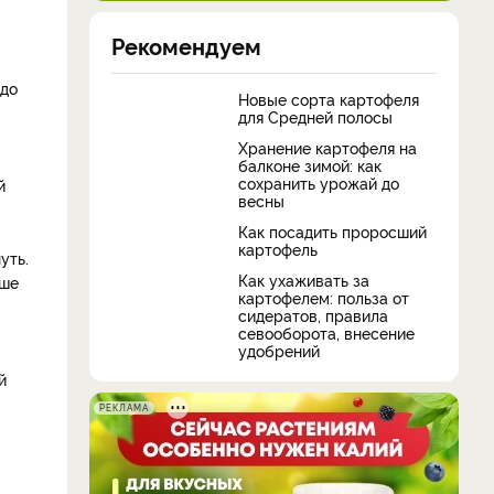
Рекомендуем
 до
Новые сорта картофеля
для Средней полосы
Хранение картофеля на
балконе зимой: как
сохранить урожай до
й
весны
Как посадить проросший
картофель
уть.
Как ухаживать за
ьше
картофелем: польза от
сидератов, правила
севооборота, внесение
удобрений
й
РЕКЛАМА