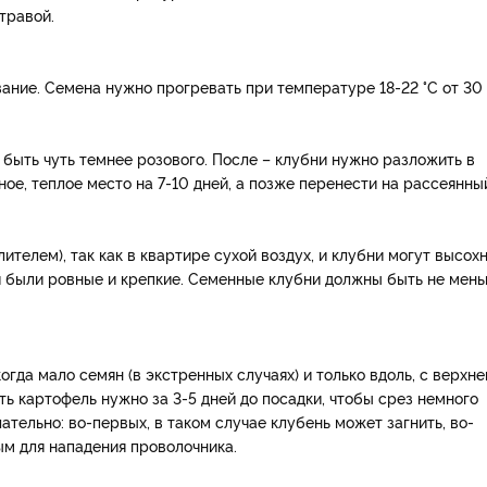
травой.
ание. Семена нужно прогревать при температуре 18-22 °С от 30
быть чуть темнее розового. После – клубни нужно разложить в
ное, теплое место на 7-10 дней, а позже перенести на рассеянны
телем), так как в квартире сухой воздух, и клубни могут высохн
ки были ровные и крепкие. Семенные клубни должны быть не мен
огда мало семян (в экстренных случаях) и только вдоль, с верхне
зать картофель нужно за 3-5 дней до посадки, чтобы срез немного
лательно: во-первых, в таком случае клубень может загнить, во-
ым для нападения проволочника.