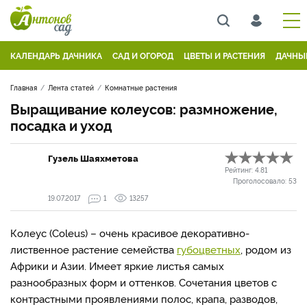
КАЛЕНДАРЬ ДАЧНИКА
САД И ОГОРОД
ЦВЕТЫ И РАСТЕНИЯ
ДАЧНЫ
Главная
Лента статей
Комнатные растения
Выращивание колеусов: размножение,
посадка и уход
Гузель Шаяхметова
Рейтинг:
4.81
Проголосовало:
53
19.07.2017
1
13257
Колеус (Coleus) – очень красивое декоративно-
лиственное растение семейства
губоцветных
, родом из
Африки и Азии. Имеет яркие листья самых
разнообразных форм и оттенков. Сочетания цветов с
контрастными проявлениями полос, крапа, разводов,