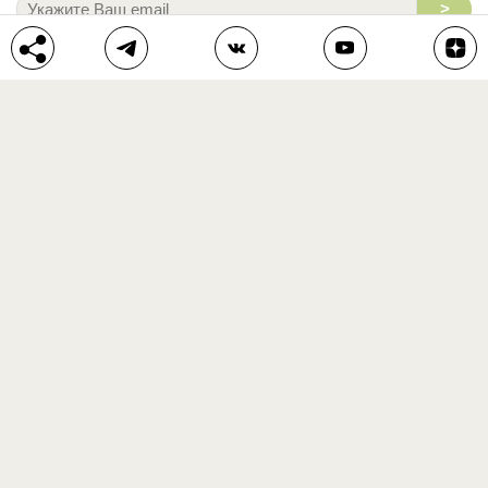
>
Подписываясь на рассылку, я соглашаюсь на обработку моих
персональных данных.
С
Политикой конфиденциальности
ознакомлен (а).
ЛЕНТА СТАТЕЙ
БЛОГ
ВОПРОС-ОТВЕТ
АВТОРЫ
КОНКУРСЫ
ПОДАРКИ
РЕЦЕПТЫ
ТОВАРЫ
ПОМОЩЬ
О ПРОЕКТЕ
КОНТАКТЫ
календарь дачника
сад и огород
цветы и растения
дачный дизайн