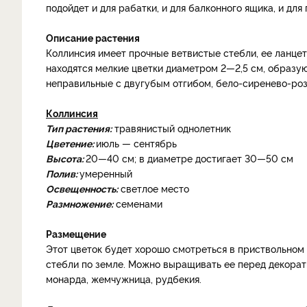
подойдет и для рабатки, и для балконного ящика, и для
Описание растения
Коллинсия имеет прочные ветвистые стебли, ее ланцет
находятся мелкие цветки диаметром 2—2,5 см, образу
неправильные с двугубым отгибом, бело-сиренево-роз
Коллинсия
Тип растения:
травянистый однолетник
Цветение:
июль — сентябрь
Высота:
20—40 см; в диаметре достигает 30—50 см
Полив:
умеренный
Освещенность:
светлое место
Размножение:
семенами
Размещение
Этот цветок будет хорошо смотреться в приствольном 
стебли по земле. Можно выращивать ее перед декорат
монарда, жемчужница, рудбекия.