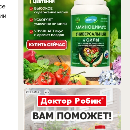
се
ии,
и
РЕКЛАМА