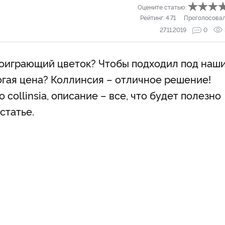
Оцените статью:
Рейтинг:
4.71
Проголосова
27.11.2019
0
гоиграющий цветок? Чтобы подходил под наш
огая цена? Коллинсия – отличное решение!
collinsia, описание – все, что будет полезно
статье.