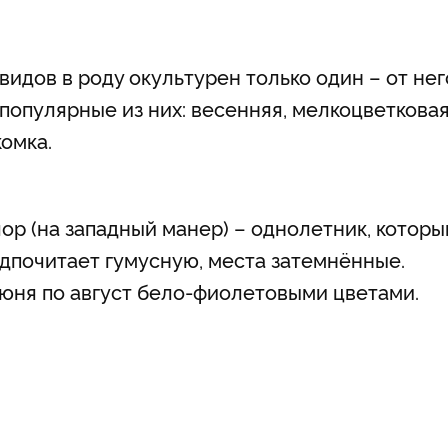
 видов в роду окультурен только один – от нег
популярные из них: весенняя, мелкоцветковая
комка.
ор (на западный манер) – однолетник, которы
едпочитает гумусную, места затемнённые.
юня по август бело-фиолетовыми цветами.