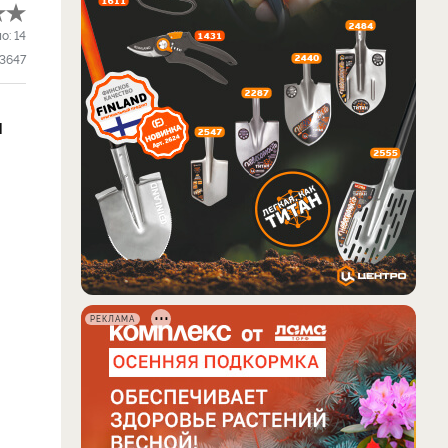
ло:
14
3647
и
РЕКЛАМА